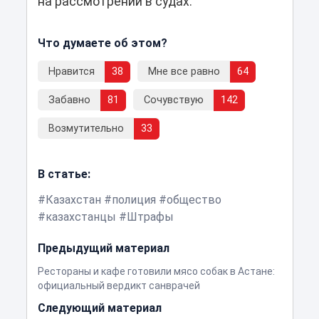
на рассмотрении в судах.
Что думаете об этом?
Нравится
38
Мне все равно
64
Забавно
81
Сочувствую
142
Возмутительно
33
В статье:
Казахстан
полиция
общество
казахстанцы
Штрафы
Предыдущий материал
Рестораны и кафе готовили мясо собак в Астане:
официальный вердикт санврачей
Следующий материал