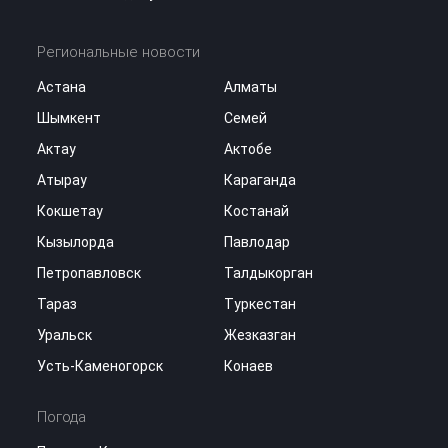
Региональные новости
Астана
Алматы
Шымкент
Семей
Актау
Актобе
Атырау
Караганда
Кокшетау
Костанай
Кызылорда
Павлодар
Петропавловск
Талдыкорган
Тараз
Туркестан
Уральск
Жезказган
Усть-Каменогорск
Конаев
Погода