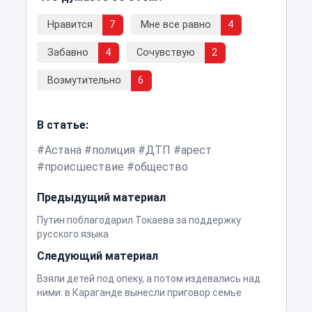
Нравится
7
Мне все равно
4
Забавно
4
Сочувствую
2
Возмутительно
6
В статье:
Астана
полиция
ДТП
арест
происшествие
общество
Предыдущий материал
Путин поблагодарил Токаева за поддержку
русского языка
Следующий материал
Взяли детей под опеку, а потом издевались над
ними: в Караганде вынесли приговор семье