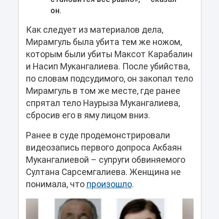
он.
Как следует из материалов дела,
Мирамгуль была убита тем же ножом,
которым были убиты Максот Карабалин
и Насип Мукангалиева. После убийства,
по словам подсудимого, он закопал тело
Мирамгуль в том же месте, где ранее
спрятал тело Наурыза Мукангалиева,
сбросив его в яму лицом вниз.
Ранее в суде продемонстрировали
видеозапись первого допроса Акбаян
Мукангалиевой – супруги обвиняемого
Султана Сарсемгалиева. Женщина не
понимала, что
произошло
.