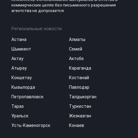
коммерческих целях без письменного разрешения
агентства не допускается.
Региональные новости
Астана
Алматы
Шымкент
Семей
Актау
Актобе
Атырау
Караганда
Кокшетау
Костанай
Кызылорда
Павлодар
Петропавловск
Талдыкорган
Тараз
Туркестан
Уральск
Жезказган
Усть-Каменогорск
Конаев