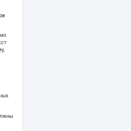
в автобусе
Караганды
возмутил Казнет
ре
Новая
обязанность
амо
появится у всех
08:37
работников
кст
Казахстана с 25
у,
августа
Известного
казахстанского
блогера
07:21
арестовали на 10
суток за видео в
TikTok
нных
Фотограф
накачивал
молодых
олжны
06:08
моделей
наркотиками и
насиловал их