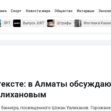
мика
Спорт
Новости мира
Общество
Интервью
Экскл
ЛРТ
Выпуск JURT
Штрафы
Ипотеки в Каза
тексте: в Алматы обсужда
Уалихановым
 баннера, посвященного Шокан Уалиханов. Горожане