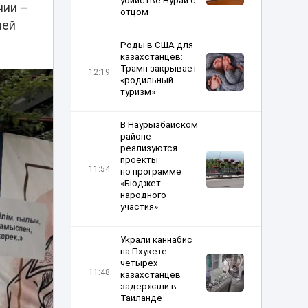
убийстве Нурай с
нии –
отцом
ией
Роды в США для
казахстанцев:
Трамп закрывает
12:19
«родильный
туризм»
В Наурызбайском
районе
реализуются
проекты
11:54
по программе
«Бюджет
народного
участия»
Украли каннабис
на Пхукете:
четырех
11:48
казахстанцев
задержали в
Таиланде