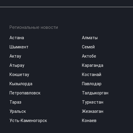
Региональные новости
Астана
Алматы
Шымкент
Семей
Актау
Актобе
Атырау
Караганда
Кокшетау
Костанай
Кызылорда
Павлодар
Петропавловск
Талдыкорган
Тараз
Туркестан
Уральск
Жезказган
Усть-Каменогорск
Конаев