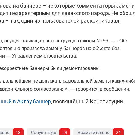
нова на баннере – некоторые комментаторы замети
дит нехарактерным для казахского народа. Не обошл
а – так, один из пользователей раскритиковал
ция, осуществляющая реконструкцию школы № 56, — ТОО
ятельно произвела замену баннеров на объекте без
ии — Управлением строительства.
 некорректные баннеры были демонтированы.
в дальнейшем не допускать самовольной замены каких-либ
варительного согласования», — говорится в сообщении.
нный в Актау баннер
, посвящённый Конституции.
авно
13
Сочувствую
29
Возмутительно
24