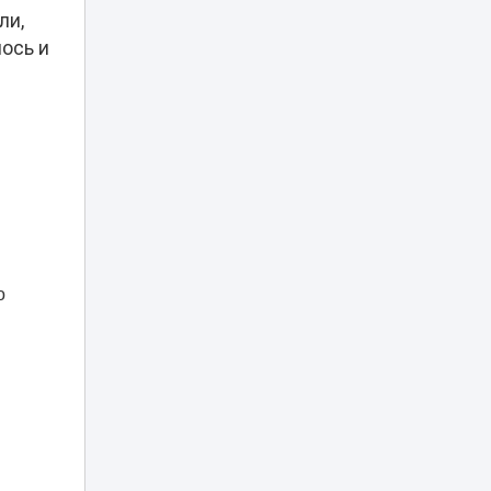
ли,
В Атырау
ось и
возбудили дело
после
издевательств
03:36
над годовалым
ребёнком в
частном детском
саду
СОРы и СОЧи
отменят для
начальной школы:
02:31
что изменится в
о
образовании
Казахстане
Жителя Семея
приговорили к 12
годам за убийство
01:25
бывшей жены
деревянной битой