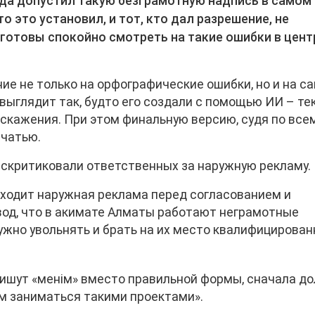
ода допустил такую безграмотную надпись в самом
о это установил, и тот, кто дал разрешение, не
готовы спокойно смотреть на такие ошибки в цент
е не только на орфографические ошибки, но и на с
выглядит так, будто его создали с помощью ИИ – те
скажения. При этом финальную версию, судя по всем
ечатью.
скритиковали ответственных за наружную рекламу.
роходит наружная реклама перед согласованием и
од, что в акимате Алматы работают неграмотные
ужно увольнять и брать на их место квалифицирова
пишут «менім» вместо правильной формы, сначала д
ом заниматься такими проектами».