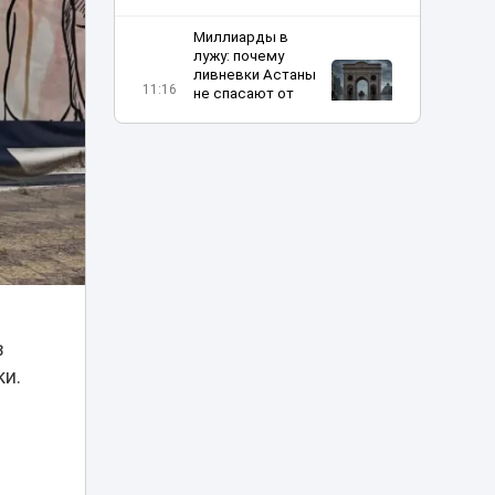
Миллиарды в
лужу: почему
ливневки Астаны
11:16
не спасают от
потопов и сильных
дождей
Скандал из-за тоя:
блогера из Актау
атаковали в
10:18
соцсетях
россияне из
Дагестана
Заводчане Тараза
в
поддержали
10:00
инициативы партии
ки.
«Әділет»
«Своих не
бросаем»:
мужчина в Z-майке
09:30