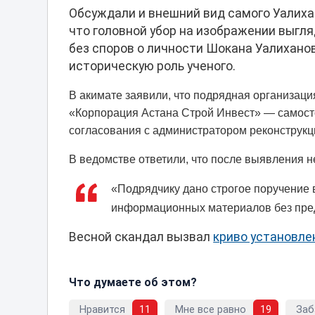
Обсуждали и внешний вид самого Уалиха
что головной убор на изображении выгля
без споров о личности Шокана Уалиханов
историческую роль ученого.
В акимате заявили, что подрядная организа
«Корпорация Астана Строй Инвест» — самосто
согласования с администратором реконструкц
В ведомстве ответили, что после выявления
«Подрядчику дано строгое поручение 
информационных материалов без пред
Весной скандал вызвал
криво установле
Что думаете об этом?
Нравится
11
Мне все равно
19
Заб