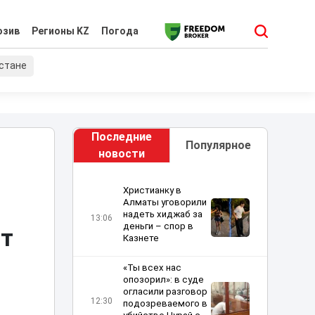
юзив
Регионы KZ
Погода
хстане
Последние
Популярное
новости
Христианку в
Алматы уговорили
надеть хиджаб за
13:06
деньги – спор в
ют
Казнете
«Ты всех нас
опозорил»: в суде
огласили разговор
12:30
подозреваемого в