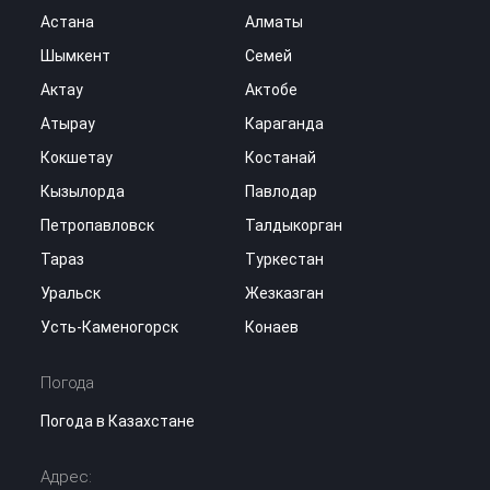
Астана
Алматы
Шымкент
Семей
Актау
Актобе
Атырау
Караганда
Кокшетау
Костанай
Кызылорда
Павлодар
Петропавловск
Талдыкорган
Тараз
Туркестан
Уральск
Жезказган
Усть-Каменогорск
Конаев
Погода
Погода в Казахстане
Адрес: