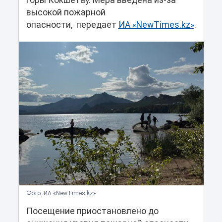
горы Кокшетау. Мера введена из-за
высокой пожарной
опасности, передает
ИА «NewTimes.kz»
.
Фото: ИА «NewTimes.kz»
Посещение приостановлено до