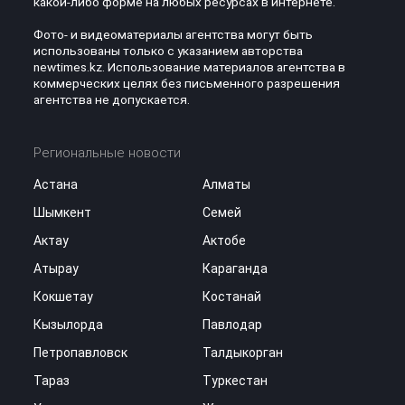
какой-либо форме на любых ресурсах в интернете.
Фото- и видеоматериалы агентства могут быть
использованы только с указанием авторства
newtimes.kz. Использование материалов агентства в
коммерческих целях без письменного разрешения
агентства не допускается.
Региональные новости
Астана
Алматы
Шымкент
Семей
Актау
Актобе
Атырау
Караганда
Кокшетау
Костанай
Кызылорда
Павлодар
Петропавловск
Талдыкорган
Тараз
Туркестан