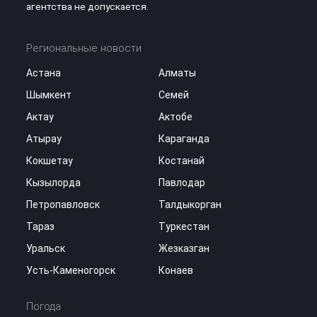
агентства не допускается.
Региональные новости
Астана
Алматы
Шымкент
Семей
Актау
Актобе
Атырау
Караганда
Кокшетау
Костанай
Кызылорда
Павлодар
Петропавловск
Талдыкорган
Тараз
Туркестан
Уральск
Жезказган
Усть-Каменогорск
Конаев
Погода