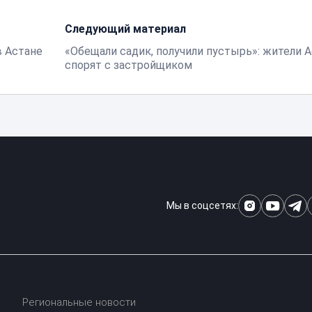
Следующий материал
в Астане
«Обещали садик, получили пустырь»: жители 
спорят с застройщиком
Мы в соцсетях:
Региональные новости