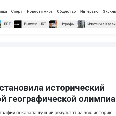
мика
Спорт
Новости мира
Общество
Интервью
Экскл
ЛРТ
Выпуск JURT
Штрафы
Ипотеки в Каза
установила исторический
ой географической олимпи
графии показала лучший результат за всю историю