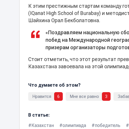
К этим престижным стартам команду го
(IQanat High School of Burabay) и метод
Шайхина Орал Бекболатовна.
«Поздравляем национальную сбо
побед на Международной географ
призерам организаторы подгото
Стоит отметить, что этот результат пре
Казахстана завоевала на этой олимпиаде
Что думаете об этом?
Нравится
6
Мне все равно
3
Заба
В статье:
Казахстан
олимпиада
победитель