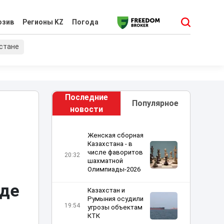
юзив
Регионы KZ
Погода
хстане
Последние
Популярное
новости
Женская сборная
Казахстана - в
числе фаворитов
20:32
шахматной
Олимпиады-2026
аде
Казахстан и
Румыния осудили
19:54
угрозы объектам
КТК