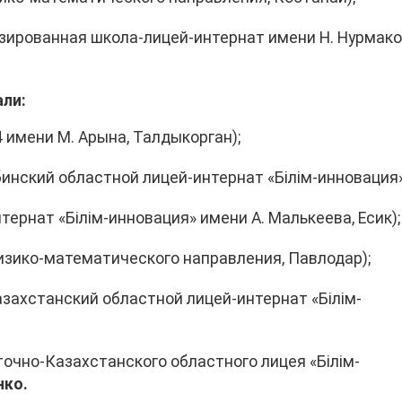
зированная школа-лицей-интернат имени Н. Нурмако
ли:
 имени М. Арына, Талдыкорган);
инский областной лицей-интернат «Білім-инновация»
тернат «Білім-инновация» имени А. Малькеева, Есик);
изико-математического направления, Павлодар);
азахстанский областной лицей-интернат «Білім-
точно-Казахстанского областного лицея «Білім-
нко.