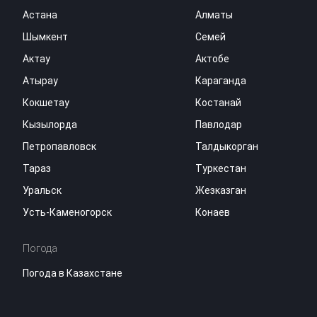
Астана
Алматы
Шымкент
Семей
Актау
Актобе
Атырау
Караганда
Кокшетау
Костанай
Кызылорда
Павлодар
Петропавловск
Талдыкорган
Тараз
Туркестан
Уральск
Жезказган
Усть-Каменогорск
Конаев
Погода
Погода в Казахстане