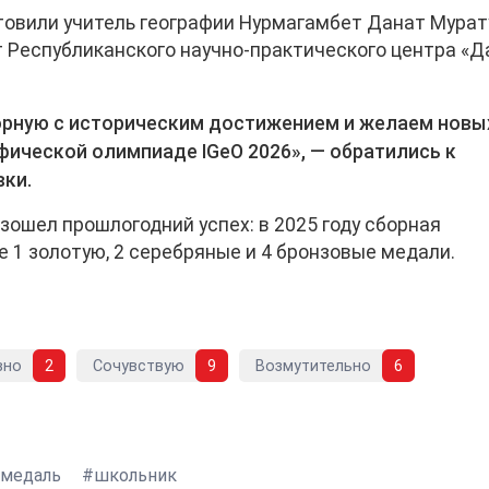
товили учитель географии Нурмагамбет Данат Мура
ист Республиканского научно-практического центра «
рную с историческим достижением и желаем новы
ической олимпиаде IGeO 2026», — обратились к
вки.
взошел прошлогодний успех: в 2025 году сборная
 1 золотую, 2 серебряные и 4 бронзовые медали.
вно
2
Сочувствую
9
Возмутительно
6
медаль
школьник