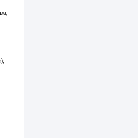
16:29
поднять цены и
тарифы парковки
ва,
Алматының
Әуезов ауданында
тұрғындардың
16:27
ұсынысымен
аулалар
көркейтілді
);
Фейковые
заявления
мировых звезд о
16:00
Казахстане
заполонили
соцсети
Скандал с
аксакалом на тое:
блогер из
Дагестана
15:30
обвинил
казахстанцев в