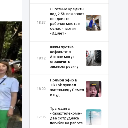
Льготные кредиты
под 2,5% помогают
создавать
18:37
рабочие места в
селах - партия
«Әділет»
Шипы против
асфальта: в
Астане могут
18:12
ограничить
зимнюю резину
Прямой эфир в
TikTok привел
18:00
жительницу Семея
в суд
Трагедия в
«Казахтелекоме»:
17:35
два сотрудника
погибли на работе