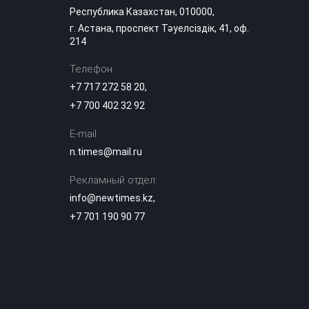
Миллиарды на
Республика Казахстан, 010000,
ветер? Главные
г. Астана, проспект Тәуелсіздік, 41, оф.
проблемы
214
12:06
проката
велосипедов в
Телефон:
Астане
+7 717 272 58 20
,
В Казахстане
+7 700 402 32 92
изменили
школьные
E-mail:
11:36
предметы: что
будут изучать
n.times@mail.ru
ученики
Рекламный отдел:
Зеленый Есиль
info@newtimes.kz
,
возле «Тулпара»: в
+7 701 190 90 77
Астане
11:10
проверяют
загрязнение реки
Скандальный
блогер Кайсар
Камза
10:41