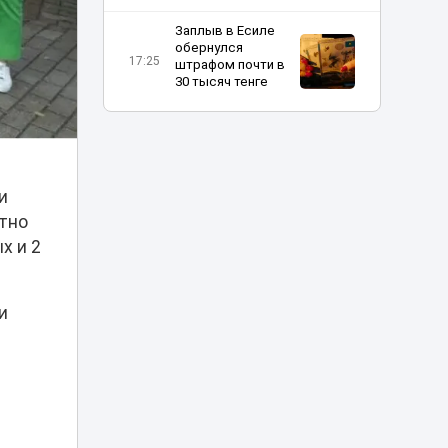
Заплыв в Есиле
обернулся
17:25
штрафом почти в
30 тысяч тенге
«Скорая не
проедет»:
застройка возле
домов у «Хан
17:10
и
Шатыра»
возмутила
ютно
астанчан
х и 2
Об инициативах
Казахстана на
и
мировой арене в
17:00
разные годы
рассказал
эксперт
Эвакуация за 35
тысяч тенге: в
Астане хотели