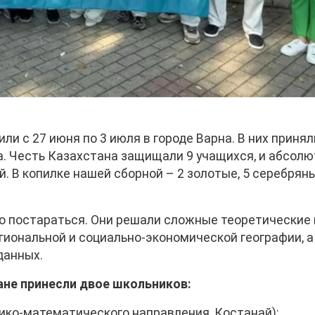
и с 27 июня по 3 июля в городе Варна. В них принял
а. Честь Казахстана защищали 9 учащихся, и абсол
. В копилке нашей сборной – 2 золотые, 5 серебряны
о постараться. Они решали сложные теоретические 
гиональной и социально-экономической географии, а
данных.
ане принесли двое школьников:
зико-математического направления, Костанай);