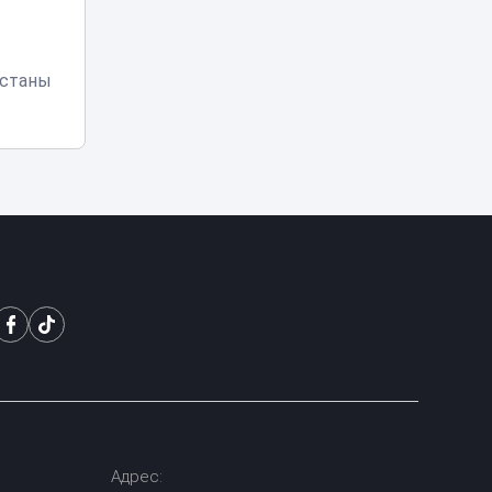
станцевала под
песню Шамана
Астаны
Цифровые
документы по-
новому: с 14
13:20
августа eGov
вводит кодовый
доступ
Аэротакси в небе
Астаны: сколько
будет стоить
13:00
полет над
столицей
«Я бы ударил 72
раза»: автор
комментария о
12:27
Нурай Серикбай
извинился в
Шымкенте
Адрес: