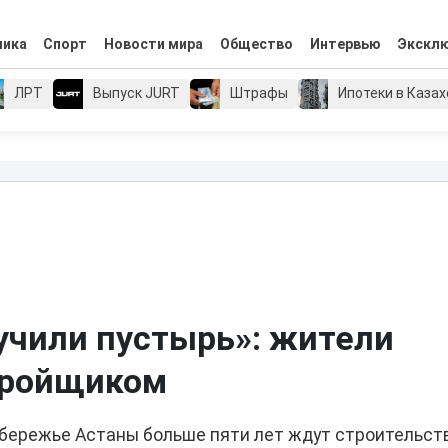
мика
Спорт
Новости мира
Общество
Интервью
Экскл
ЛРТ
Выпуск JURT
Штрафы
Ипотеки в Каза
учили пустырь»: жители
тройщиком
обережье Астаны больше пяти лет ждут строительст