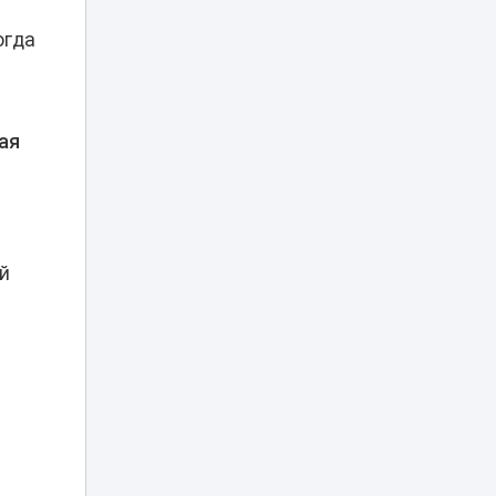
частично
08:15
перекроют шоссе
огда
Коргалжын
Министр науки
объяснил, что
делать
ая
07:15
абитуриентам, не
прошедшим на
о
грант
Жара до 41
градуса накроет
й
06:00
Казахстан 8
августа
Туристов из
Германии спасали
вертолетом в
05:20
горах
Алматинской
области
Убийство Нурай