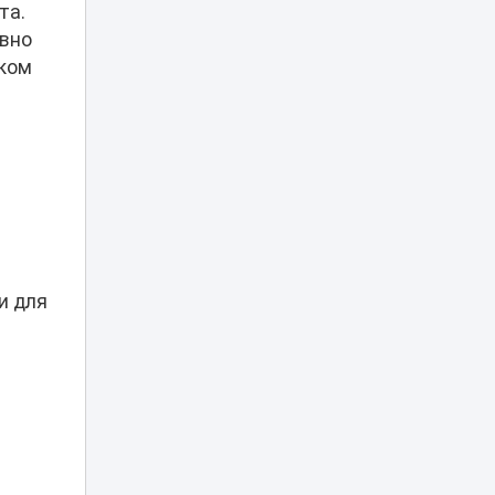
на новые бизнес-
та.
идеи
авно
шком
Украина
пообещала
прекратить атаки
10:31
на КТК после
переговоров с
США
Жителя Тараза
арестовали на
пять суток за
09:08
нецензурную
брань в TikTok
и для
Владимир
Слишкович
назначен главным
08:45
тренером
«Жениса»
В Астане на месяц