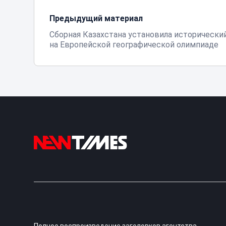
Предыдущий материал
Сборная Казахстана установила исторически
на Европейской географической олимпиаде
Полное воспроизведение заголовков агентства