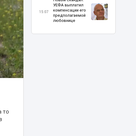
УЕФА выплатил
компенсации его
15:07
предполагаемой
любовнице
Нашла сумку с
золотом на 3,4
млн тенге:
14:56
жительнице
Кокшетау грозит
наказание
«Человек-паук:
Новый день» в
Казахстане
13:16
установил рекорд
по кассовым
сборам
а то
В Алматы
в
определили
получателей
12:04
госгрантов