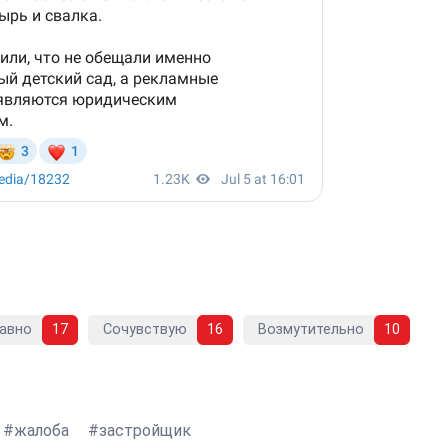
авно
17
Сочувствую
16
Возмутительно
10
жалоба
застройщик