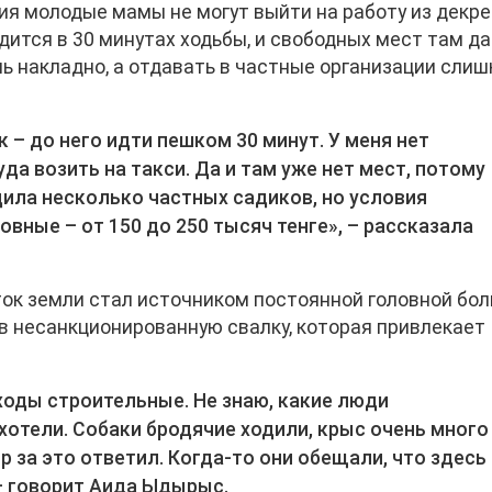
ия молодые мамы не могут выйти на работу из декре
ится в 30 минутах ходьбы, и свободных мест там д
нь накладно, а отдавать в частные организации сли
– до него идти пешком 30 минут. У меня нет
а возить на такси. Да и там уже нет мест, потому
дила несколько частных садиков, но условия
вные – от 150 до 250 тысяч тенге», – рассказала
ок земли стал источником постоянной головной бол
в несанкционированную свалку, которая привлекает
ходы строительные. Не знаю, какие люди
хотели. Собаки бродячие ходили, крыс очень много
p за это ответил. Когда-то они обещали, что здесь
 – говорит Аида Ыдырыс.