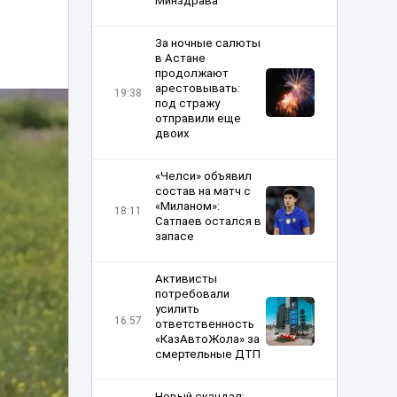
Минздрава
За ночные салюты
в Астане
продолжают
арестовывать:
19:38
под стражу
отправили еще
двоих
«Челси» объявил
состав на матч с
«Миланом»:
18:11
Сатпаев остался в
запасе
Активисты
потребовали
усилить
16:57
ответственность
«КазАвтоЖола» за
смертельные ДТП
Новый скандал: