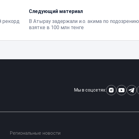
Следующий материал
й рекорд
В Атырау задержали и.о. акима по подозрению
взятке в 100 млн тенге
Мы в соцсетях:
Региональные новости