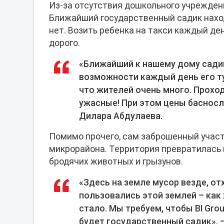
Из-за отсутствия дошкольного учрежден
Ближайший государственный садик наход
нет. Возить ребенка на такси каждый де
дорого.
«Ближайший к нашему дому садик 
возможности каждый день его туд
что жителей очень много. Прохо
ужасные! При этом цены басносло
Дилара Абдулаева.
Помимо прочего, сам заброшенный участ
микрорайона. Территория превратилась 
бродячих животных и грызунов.
«Здесь на земле мусор везде, от
пользовались этой землей – как 
стало. Мы требуем, чтобы BI Grou
будет государственный садик»,