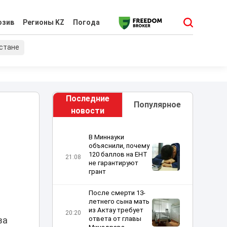
юзив
Регионы KZ
Погода
хстане
Последние
Популярное
новости
В Миннауки
объяснили, почему
120 баллов на ЕНТ
21:08
не гарантируют
грант
После смерти 13-
летнего сына мать
из Актау требует
20:20
ответа от главы
ва