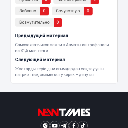
Забавно
0
Сочувствую
0
Возмутительно
0
Предыдущий материал
Самозахватчиков земли в Алматы оштрафовали
на 31,5 млн тенге
Следующий материал
Жастарды теріс діни ағымдардан сақтау үшін
патриоттық сезімін ояту керек – депутат