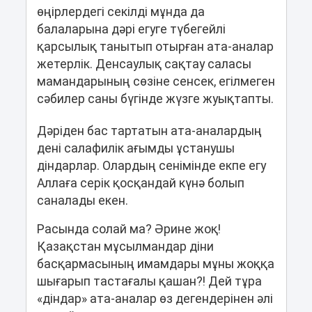
өңірлердегі секілді мұнда да
балаларына дәрі егуге түбегейлі
қарсылық танытып отырған ата-аналар
жетерлік. Денсаулық сақтау саласы
мамандарының сөзіне сенсек, егілмеген
сәбилер саны бүгінде жүзге жуықтапты.
Дәріден бас тартатын ата-аналардың
дені салафилік ағымды ұстанушы
діндарлар. Олардың сенімінде екпе егу
Аллаға серік қосқандай күнә болып
саналады екен.
Расында солай ма? Әрине жоқ!
Қазақстан мұсылмандар діни
басқармасының имамдары мұны жоққа
шығарып тастағалы қашан?! Дей тұра
«діндар» ата-аналар өз дегендерінен әлі