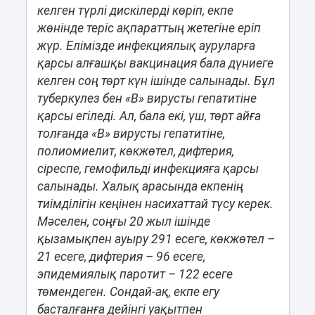
келген түрлі дискілерді көріп, екпе
жөнінде теріс ақпараттың жетегіне еріп
жүр. Елімізде инфекциялық ауруларға
қарсы алғашқы вакцинация бала дүниеге
келген соң төрт күн ішінде салынады. Бұл
туберкулез бен «В» вирусты гепатитіне
қарсы егіледі. Ал, бала екі, үш, төрт айға
толғанда «В» вирусты гепатитіне,
полиомиелит, көкжөтел, дифтерия,
сіреспе, гемофильді инфекцияға қарсы
салынады. Халық арасында екпенің
тиімділігін кеңінен насихаттай түсу керек.
Мәселен, соңғы 20 жыл ішінде
қызамықпен ауыру 291 есеге, көкжөтел –
21 есеге, дифтерия – 96 есеге,
эпидемиялық паротит – 122 есеге
төмендеген. Сондай-ақ, екпе егу
басталғанға дейінгі уақытпен