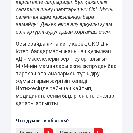
қарсы екпе салдырады. Бұл қажылық
сапарына шығу шарттарының бірі. Мұны
салмаған адам қажылыққа бара
алмайды. Демек, екпе алу арқылы адам
өзін әртүрлі аурулардан қорғайды екен.
Осы орайда айта кету керек, ОҚО Дін
істері басқармасы жанынан құрылған
«Дін мәселелерін зерттеу орталығы»
МКМ-нің мамандары екпе ектіруден бас
тартқан ата-аналармен түсіндіру
жұмыстарын жүргізіп келеді.
Нәтижесінде райынан қайтып,
медицинаға сенім білдірген ата-аналар
қатары артыпты.
Что думаете об этом?
Нравится
0
Мне все равно
0