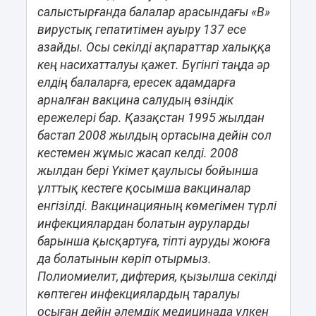
салыстырғанда балалар арасындағы «В»
вирустық гепатитімен ауыру 137 есе
азайды. Осы секілді ақпараттар халыққа
кең насихатталуы қажет. Бүгінгі таңда әр
елдің балаларға, ересек адамдарға
арналған вакцина салудың өзіндік
ережелері бар. Қазақстан 1995 жылдан
бастап 2008 жылдың ортасына дейін сол
кестемен жұмыс жасап келді. 2008
жылдан бері Үкімет қаулысы бойынша
ұлттық кестеге қосымша вакциналар
енгізілді. Вакцинацияның көмегімен түрлі
инфекциялардан болатын ауруларды
барынша қысқартуға, тіпті ауруды жоюға
да болатынын көріп отырмыз.
Полиомиелит, дифтерия, қызылша секілді
көптеген инфекциялардың таралуы
осыған дейін әлемдік медицинада үлкен