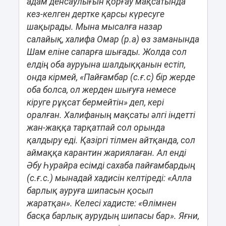
адам денсаулығын қорғау мақсатында
кез-келген дертке қарсы күресуге
шақырады. Мына мысалға назар
салайық, халифа Омар (р.а) өз заманында
Шам еліне сапарға шығады. Жолда сол
елдің оба ауруына шалдыққанын естіп,
онда кірмей, «Пайғамбар (с.ғ.с) бір жерде
оба болса, ол жерден шығуға немесе
кіруге рұқсат бермейтін» деп, кері
оралған. Халифаның мақсаты әлгі індетті
жан-жаққа тарқатпай сол орында
қалдыру еді. Қазіргі тілмен айтқанда, сол
аймаққа карантин жариялаған. Ал енді
Әбу Һурайра есімді сахаба пайғамбардың
(с.ғ.с.) мынадай хадисін келтіреді: «Алла
барлық ауруға шипасын қосып
жаратқан». Келесі хадисте: «Өлімнен
басқа барлық аурудың шипасы бар». Яғни,