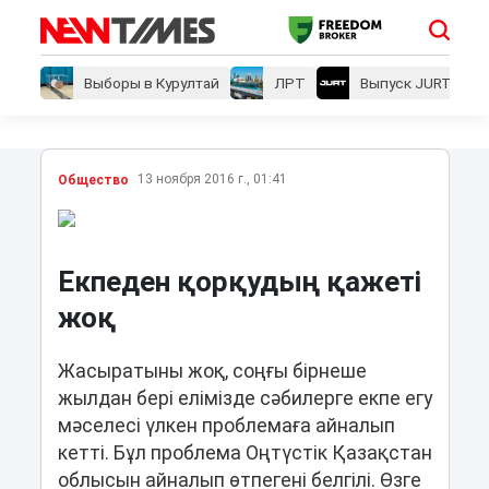
Выборы в Курултай
ЛРТ
Выпуск JURT
13 ноября 2016 г., 01:41
Общество
Екпеден қорқудың қажеті
жоқ
Жасыратыны жоқ, соңғы бірнеше
жылдан бері елімізде сәбилерге екпе егу
мәселесі үлкен проблемаға айналып
кетті. Бұл проблема Оңтүстік Қазақстан
облысын айналып өтпегені белгілі. Өзге