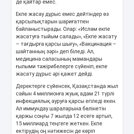
де қайтар емес.
Екпе жасау дұрыс емес дейтіндер өз
қарсылықтарын шариғатпен
байланыстырады. Олар: «Ислам екпе
жасатуға тыйым салады», «Екпе жасату
– тағдырға қарсы шығу», «Вакцинация –
шайтанның зәрі» деп біледі. Ал,
медицина саласының мамандары
ғылыми тәжірибелерге сүйеніп, екпе
жасату дұрыс әрі қажет дейді.
Деректерге сүйенсек, Қазақстанда жыл
сайын 4 миллионға жуық адам 21 түрлі
инфекциялық ауруға қарсы егіледі екен.
Ал иммундау шараларына бөлінетін
қаржы соңғы 7 жылда 12 есеге артып,
15 миллиард теңгеге жеткен. Екпе
ектірудің оң нәтижесін де көріп