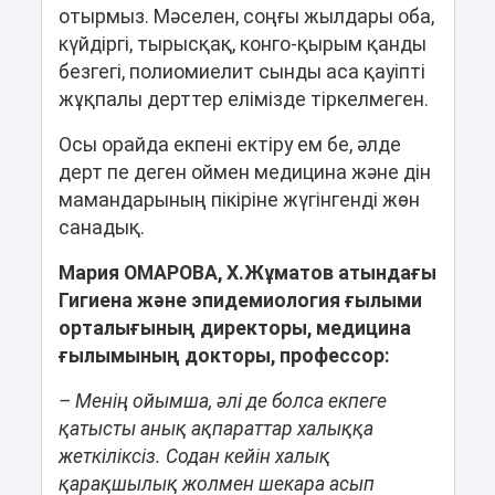
отырмыз. Мәселен, соңғы жылдары оба,
күйдiргi, тырысқақ, конго-қырым қанды
безгегі, полиомиелит сынды аса қауiптi
жұқпалы дерттер елімізде тіркелмеген.
Осы орайда екпені ектіру ем бе, әлде
дерт пе деген оймен медицина және дін
мамандарының пікіріне жүгінгенді жөн
санадық.
Мария ОМАРОВА, Х.Жұматов атындағы
Гигиена және эпидемиология ғылыми
орталығының директоры, медицина
ғылымының докторы, профессор:
– Менің ойымша, әлі де болса екпеге
қатысты анық ақпараттар халыққа
жеткіліксіз. Содан кейін халық
қарақшылық жолмен шекара асып