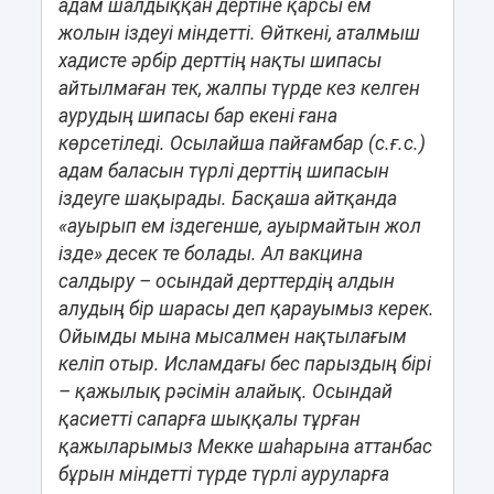
адам шалдыққан дертіне қарсы ем
жолын іздеуі міндетті. Өйткені, аталмыш
хадисте әрбір дерттің нақты шипасы
айтылмаған тек, жалпы түрде кез келген
аурудың шипасы бар екені ғана
көрсетіледі. Осылайша пайғамбар (с.ғ.с.)
адам баласын түрлі дерттің шипасын
іздеуге шақырады. Басқаша айтқанда
«ауырып ем іздегенше, ауырмайтын жол
ізде» десек те болады. Ал вакцина
салдыру – осындай дерттердің алдын
алудың бір шарасы деп қарауымыз керек.
Ойымды мына мысалмен нақтылағым
келіп отыр. Исламдағы бес парыздың бірі
– қажылық рәсімін алайық. Осындай
қасиетті сапарға шыққалы тұрған
қажыларымыз Мекке шаһарына аттанбас
бұрын міндетті түрде түрлі ауруларға