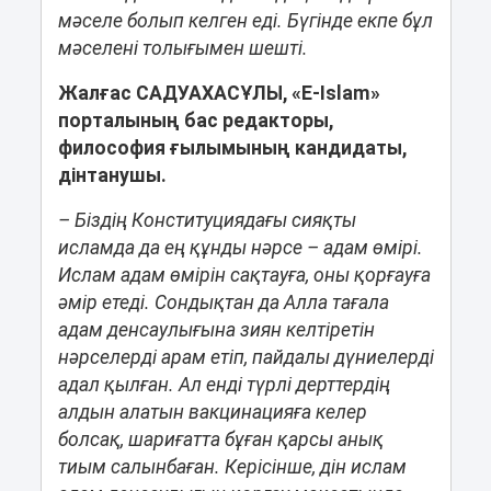
мәселе болып келген еді. Бүгінде екпе бұл
мәселені толығымен шешті.
Жалғас САДУАХАСҰЛЫ, «E-Islam»
порталының бас редакторы,
философия ғылымының кандидаты,
дінтанушы.
– Біздің Конституциядағы сияқты
исламда да ең құнды нәрсе – адам өмірі.
Ислам адам өмірін сақтауға, оны қорғауға
әмір етеді. Сондықтан да Алла тағала
адам денсаулығына зиян келтіретін
нәрселерді арам етіп, пайдалы дүниелерді
адал қылған. Ал енді түрлі дерттердің
алдын алатын вакцинацияға келер
болсақ, шариғатта бұған қарсы анық
тиым салынбаған. Керісінше, дін ислам