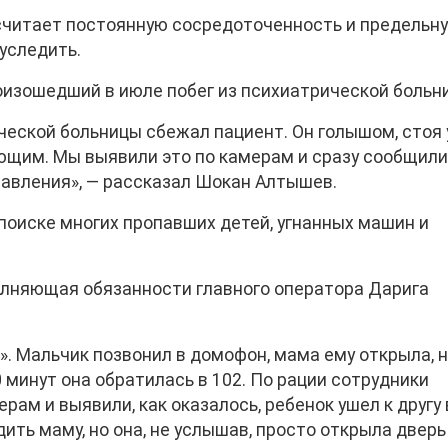
считает постоянную сосредоточенность и предельн
 уследить.
оизошедший в июле побег из психиатрической больн
ческой больницы сбежал пациент. Он голышом, стоя 
ющим. Мы выявили это по камерам и сразу сообщил
равления», — рассказал Шокан Алтышев.
оиске многих пропавших детей, угнанных машин и
олняющая обязанности главного оператора Дарига
. Мальчик позвонил в домофон, мама ему открыла, н
0 минут она обратилась в 102. По рации сотрудники
рам и выявили, как оказалось, ребенок ушел к другу 
ить маму, но она, не услышав, просто открыла дверь