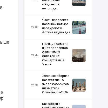
Казахстане
ожидается
ия
непогода
Часть проспекта
Кабанбай батыра
22:05
перекроют в
Астане на два дня
свыше
Полиция Алматы
ищет продавцов
фальшивых
21:47
билетов на
концерт Канье
Уэста
Женская сборная
Казахстана - в
числе фаворитов
20:32
шахматной
на
Олимпиады-2026
ор
.
Казахстан и
Румыния осудили