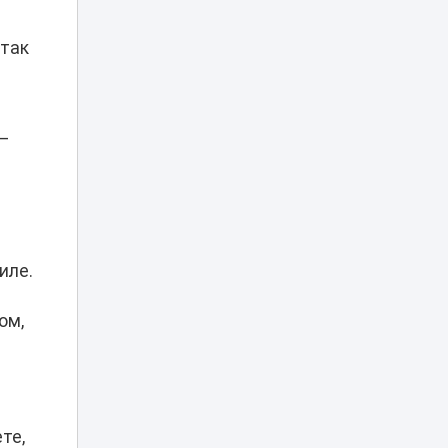
17:35
два сотрудника
погибли на работе
 так
Заплыв в Есиле
обернулся
17:25
штрафом почти в
30 тысяч тенге
 —
«Скорая не
проедет»:
о
застройка возле
домов у «Хан
17:10
Шатыра»
возмутила
иле.
астанчан
ом,
Об инициативах
Казахстана на
мировой арене в
17:00
разные годы
рассказал
эксперт
те,