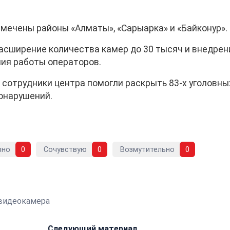
амечены районы «Алматы», «Сарыарка» и «Байконур».
асширение количества камер до 30 тысяч и внедрен
ния работы операторов.
а сотрудники центра помогли раскрыть 83-х уголовны
онарушений.
вно
0
Сочувствую
0
Возмутительно
0
видеокамера
Следующий материал