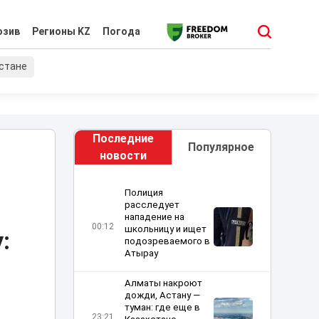
юзив
Регионы KZ
Погода
хстане
Последние
Популярное
новости
Полиция
расследует
нападение на
00:12
школьницу и ищет
:
подозреваемого в
Атырау
Алматы накроют
дожди, Астану —
туман: где еще в
23:21