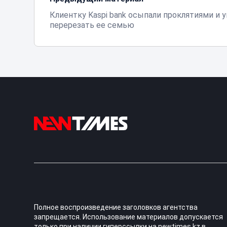
Клиентку Kaspi bank осыпали проклятиями и 
перерезать ее семью
Полное воспроизведение заголовков агентства
запрещается. Использование материалов допускается
только при наличии гиперссылки на newtimes.kz в