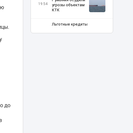
19:54
угрозы объектам
ую
КТК
Льготные кредиты
ицы.
под 2,5% помогают
создавать
у
18:37
рабочие места в
селах - партия
и
«Әділет»
Шипы против
асфальта: в
Астане могут
18:12
ограничить
зимнюю резину
Прямой эфир в
TikTok привел
о до
18:00
жительницу Семея
в суд
в
Трагедия в
«Казахтелекоме»: