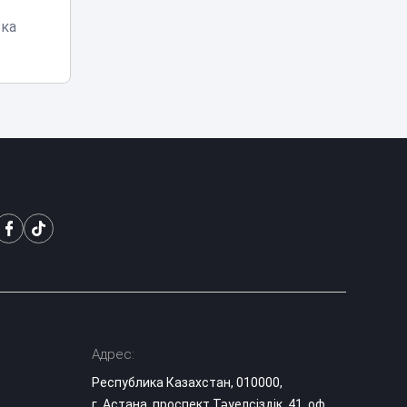
15:30
обвинил
ска
казахстанцев в
атеизме
Правда о
казахских тоях:
историк
15:03
разрушила
популярный миф
Эксперты назвали
сильные стороны
выступления
14:29
«Әділет» на
теледебатах
Гранты в вузы
Казахстана: когда
опубликуют
14:10
список
Адрес:
поступивших
Республика Казахстан, 010000,
г. Астана, проспект Тәуелсіздік, 41, оф.
Казахстанский