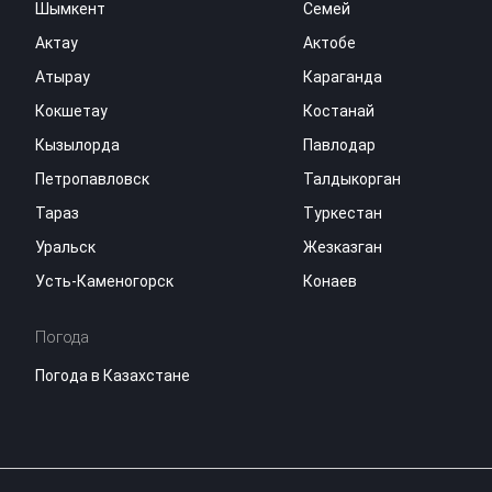
Шымкент
Семей
Актау
Актобе
Атырау
Караганда
Кокшетау
Костанай
Кызылорда
Павлодар
Петропавловск
Талдыкорган
Тараз
Туркестан
Уральск
Жезказган
Усть-Каменогорск
Конаев
Погода
Погода в Казахстане