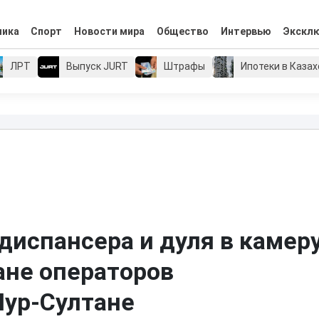
мика
Спорт
Новости мира
Общество
Интервью
Экскл
ЛРТ
Выпуск JURT
Штрафы
Ипотеки в Каза
диспансера и дуля в камеру
ане операторов
Нур-Султане