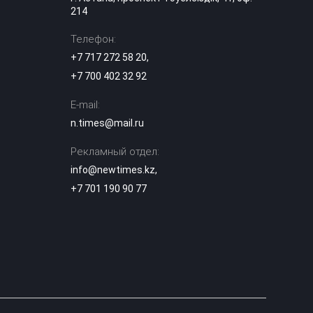
214
блогер Даша
Дошик получила
13:53
ВНЖ в России и
Телефон:
станцевала под
+7 717 272 58 20
,
песню Шамана
+7 700 402 32 92
Цифровые
E-mail:
документы по-
новому: с 14
n.times@mail.ru
13:20
августа eGov
вводит кодовый
Рекламный отдел:
доступ
info@newtimes.kz
,
Аэротакси в небе
+7 701 190 90 77
Астаны: сколько
будет стоить
13:00
полет над
столицей
«Я бы ударил 72
раза»: автор
комментария о
12:27
Нурай Серикбай