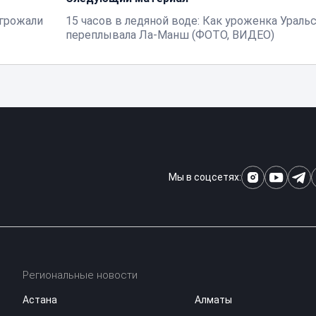
угрожали
15 часов в ледяной воде: Как уроженка Ураль
переплывала Ла-Манш (ФОТО, ВИДЕО)
Мы в соцсетях:
Региональные новости
Астана
Алматы