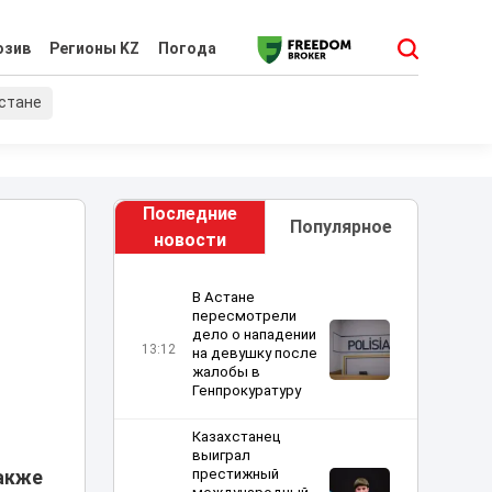
юзив
Регионы KZ
Погода
хстане
Последние
Популярное
новости
В Астане
пересмотрели
дело о нападении
13:12
на девушку после
жалобы в
Генпрокуратуру
Казахстанец
выиграл
престижный
также