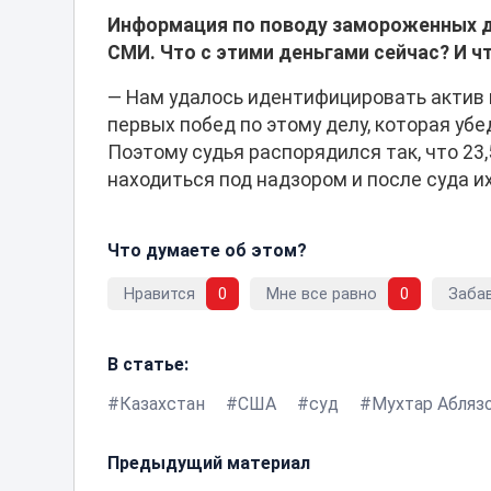
Информация по поводу замороженных д
СМИ. Что с этими деньгами сейчас? И ч
— Нам удалось идентифицировать актив во
первых побед по этому делу, которая убед
Поэтому судья распорядился так, что 23
находиться под надзором и после суда и
Что думаете об этом?
Нравится
0
Мне все равно
0
Заба
В статье:
Казахстан
США
суд
Мухтар Абляз
Предыдущий материал