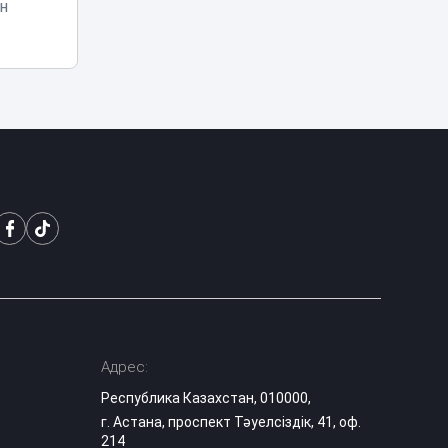
н
Блогеров в
Казахстане
продолжают
22:19
наказывать за мат
в эфирах
В Миннауки
объяснили, почему
120 баллов на ЕНТ
21:08
не гарантируют
грант
После смерти 13-
летнего сына мать
из Актау требует
20:20
ответа от главы
Минздрава
Адрес:
За ночные салюты
в Астане
Республика Казахстан, 010000,
продолжают
г. Астана, проспект Тәуелсіздік, 41, оф.
арестовывать:
19:38
214
под стражу