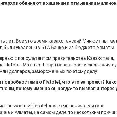
лигархов обвиняют в хищении и отмывании миллио
сть лет. Все это время казахстанский Минюст пытае
кт, были украдены у БТА Банка и из бюджета Алматы.
ервью с консультантом правительства Казахстана,
е Flatotel. Мэттью Шварц назвал сроки окончания су
 млн долларов, замороженных по этому делу.
подробностями о Flatotel, что это за проект? Как
тно ли, почему именно он когда-то вызвал интерес 
использовали Flatotel для отмывания десятков
анка и Алматы, на самом деле по нескольким причин