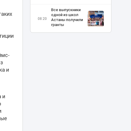
Все выпускники
таких
одной из школ
08:20
Астаны получили
гранты
стиции
Шутка про Дубай
обернулась для
таксиста
07:23
наказанием в
ймс-
Астане
ез
ка и
Жара до 42 и
пылевые бури:
06:11
прогноз погоды по
Казахстану
 и
Отец погибшей в
ю
ДТП на Аль-
и
Фараби девушки
05:09
не смог добиться
ные
100 млн
компенсации