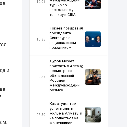
международный
12:01
нов
турнир по
настольному
теннису в США
Токаев поздравил
президента
Сингапура с
10:35
национальным
тся
праздником
Дуров может
приехать в Астану,
да и
несмотря на
объявленный
09:57
Россией
международный
ова
розыск
у
Как студентам
успеть снять
жилье в Алматы и
08:50
не попасться на
ам.
мошенников