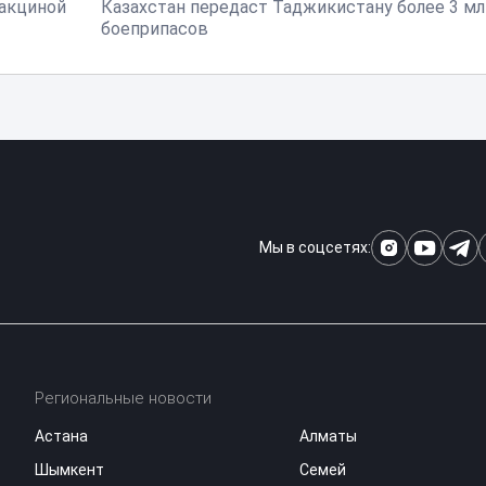
вакциной
Казахстан передаст Таджикистану более 3 мл
боеприпасов
Мы в соцсетях:
Региональные новости
Астана
Алматы
Шымкент
Семей