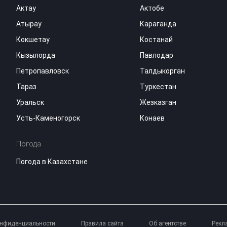
Актау
Актобе
Атырау
Караганда
Кокшетау
Костанай
Кызылорда
Павлодар
Петропавловск
Талдыкорган
Тараз
Туркестан
Уральск
Жезказган
Усть-Каменогорск
Конаев
Погода
Погода в Казахстане
онфиденциальности
Правила сайта
Об агентстве
Рекл