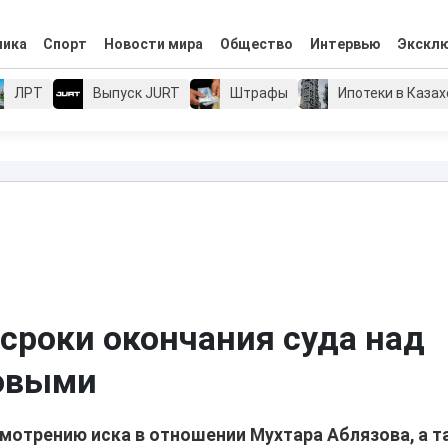
мика
Спорт
Новости мира
Общество
Интервью
Экскл
ЛРТ
Выпуск JURT
Штрафы
Ипотеки в Каза
роки окончания суда над
овыми
мотрению иска в отношении Мухтара Аблязова, а 