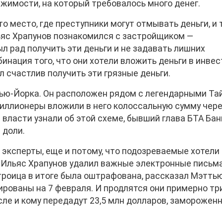
ижимости, на который требовалось много денег.
о место, где преступники могут отмывать деньги, и 
ьяс Храпунов познакомился с застройщиком —
л рад получить эти деньги и не задавать лишних
бинация того, что они хотели вложить деньги в инве
 счастлив получить эти грязные деньги.
 Нью-Йорка. Он расположен рядом с легендарными Та
миллионеры вложили в него колоссальную сумму чер
 власти узнали об этой схеме, бывший глава БТА Бан
 доли.
 эксперты, еще и потому, что подозреваемые хотели
, Ильяс Храпунов удалил важные электронные письма
 троица в итоге была оштрафована, рассказал Мэтть
рованы на 7 февраля. И продлятся они примерно тр
исле и кому передадут 23,5 млн долларов, заморожен