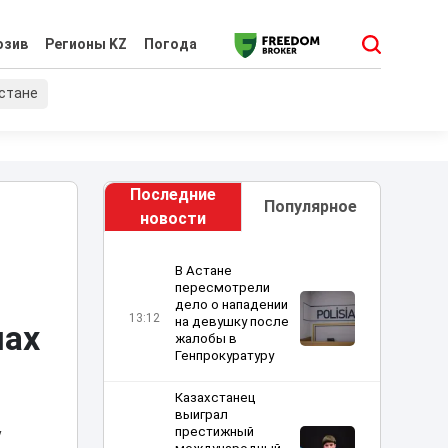
юзив
Регионы KZ
Погода
хстане
Последние
Популярное
новости
В Астане
пересмотрели
дело о нападении
13:12
на девушку после
чах
жалобы в
Генпрокуратуру
Казахстанец
выиграл
престижный
у