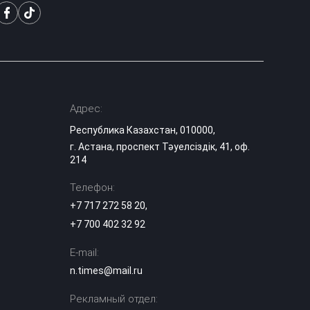
отправили еще
двоих
«Челси» объявил
состав на матч с
«Миланом»:
18:11
Сатпаев остался в
запасе
Адрес:
Республика Казахстан, 010000,
Активисты
г. Астана, проспект Тәуелсіздік, 41, оф.
потребовали
214
усилить
16:57
ответственность
«КазАвтоЖола» за
Телефон:
смертельные ДТП
+7 717 272 58 20
,
+7 700 402 32 92
Новый скандал:
УЕФА выплатил
E-mail:
компенсации его
15:07
предполагаемой
n.times@mail.ru
любовнице
Рекламный отдел:
Нашла сумку с