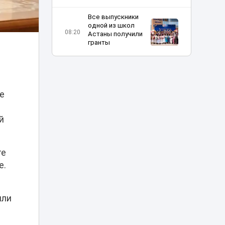
Все выпускники
одной из школ
08:20
Астаны получили
гранты
Шутка про Дубай
обернулась для
таксиста
07:23
наказанием в
же
Астане
й
Жара до 42 и
пылевые бури:
06:11
прогноз погоды по
Казахстану
те
е.
Отец погибшей в
ДТП на Аль-
Фараби девушки
или
05:09
не смог добиться
100 млн
компенсации