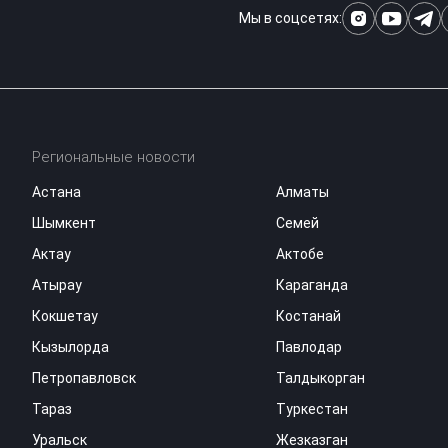
Мы в соцсетях:
Региональные новости
Астана
Алматы
Шымкент
Семей
Актау
Актобе
Атырау
Караганда
Кокшетау
Костанай
Кызылорда
Павлодар
Петропавловск
Талдыкорган
Тараз
Туркестан
Уральск
Жезказган