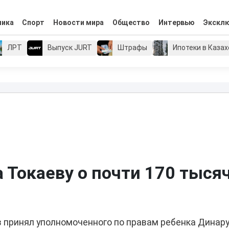
мика
Спорт
Новости мира
Общество
Интервью
Экскл
ЛРТ
Выпуск JURT
Штрафы
Ипотеки в Каза
Токаеву о почти 170 тыся
 принял уполномоченного по правам ребенка Динар