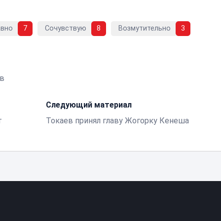
авно
7
Сочувствую
8
Возмутительно
3
в
Следующий материал
т
Токаев принял главу Жогорку Кенеша