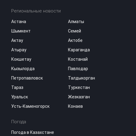
Региональные новости
Астана
Алматы
Шымкент
Семей
Актау
Актобе
Атырау
Караганда
Кокшетау
Костанай
Кызылорда
Павлодар
Петропавловск
Талдыкорган
Тараз
Туркестан
Уральск
Жезказган
Усть-Каменогорск
Конаев
Погода
Погода в Казахстане