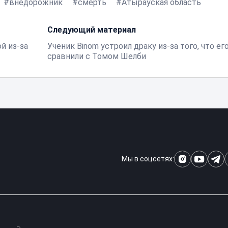
внедорожник
смерть
Атырауская область
Следующий материал
й из-за
Ученик Binom устроил драку из-за того, что ег
сравнили с Томом Шелби
Мы в соцсетях: