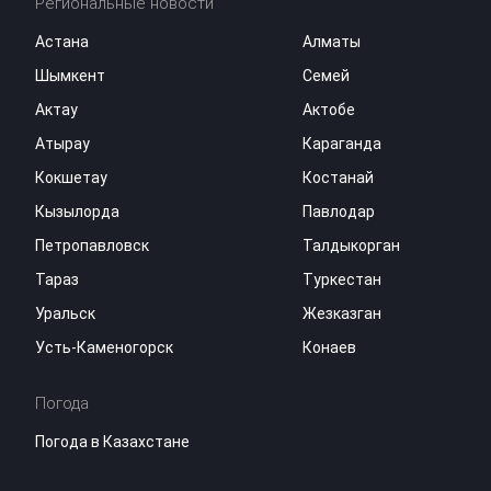
Региональные новости
Астана
Алматы
Шымкент
Семей
Актау
Актобе
Атырау
Караганда
Кокшетау
Костанай
Кызылорда
Павлодар
Петропавловск
Талдыкорган
Тараз
Туркестан
Уральск
Жезказган
Усть-Каменогорск
Конаев
Погода
Погода в Казахстане