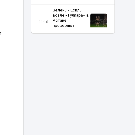
Зеленый Есиль
возле «Тулпара»: в
Астане
11:10
проверяют
загрязнение реки
и
Скандальный
блогер Кайсар
.
Камза
10:41
возвращается в
Казахстан с
конвоем АФМ
25 млн за фитнес-
клуб: мать
Бишимбаева
10:30
подала в суд на
Назым Кахарман
Казахстанка
поехала на
заработки в
10:12