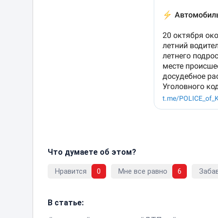
Что думаете об этом?
Нравится
0
Мне все равно
6
Заба
В статье: