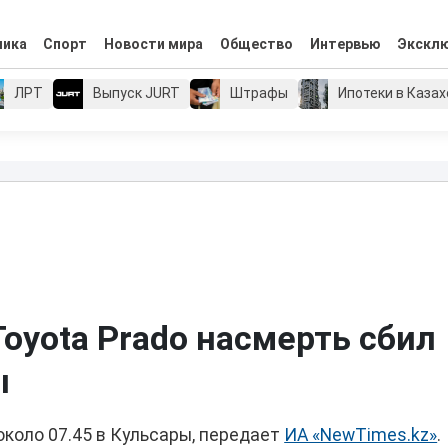
мика
Спорт
Новости мира
Общество
Интервью
Экскл
ЛРТ
Выпуск JURT
Штрафы
Ипотеки в Каза
oyota Prado насмерть сбил
ы
коло 07.45 в Кульсары, передает
ИА «NewTimes.kz»
.