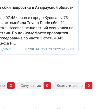
вно
3
Сочувствую
0
Возмутительно
0