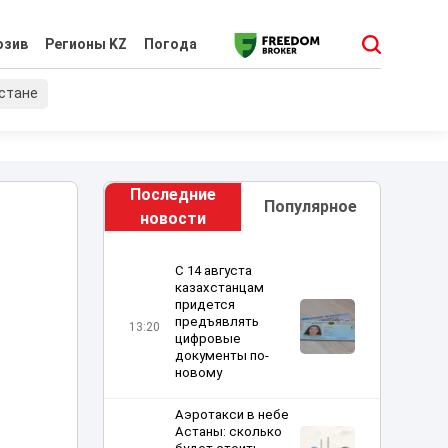
юзив
Регионы KZ
Погода
хстане
Последние
Популярное
новости
С 14 августа
казахстанцам
придется
предъявлять
13:20
цифровые
документы по-
новому
Аэротакси в небе
Астаны: сколько