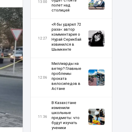
будет стоить
13:00
полет над
столицей
«Я бы ударил 72
раза»: автор
комментария о
12:27
Нурай Серикбай
извинился в
Шымкенте
Миллиарды на
ветер? Главные
проблемы
12:06
проката
велосипедов в
Астане
В Казахстане
изменили
школьные
11:36
предметы: что
будут изучать
ученики