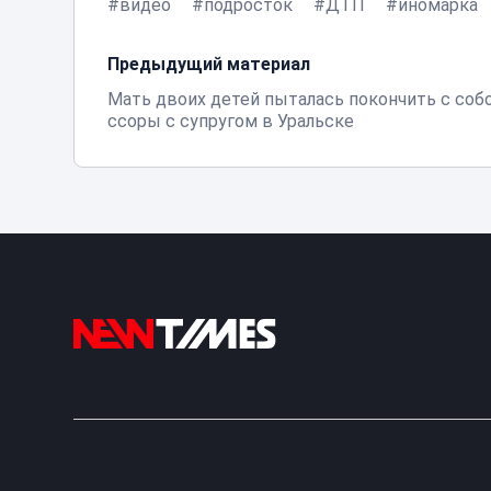
видео
подросток
ДТП
иномарка
Предыдущий материал
Мать двоих детей пыталась покончить с собо
ссоры с супругом в Уральске