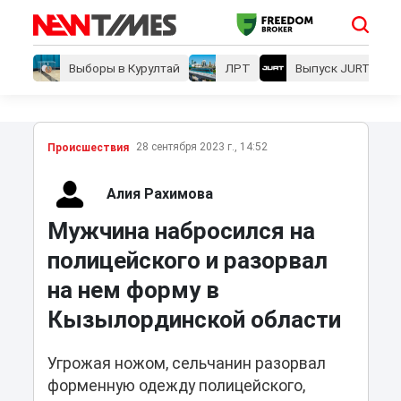
Выборы в Курултай
ЛРТ
Выпуск JURT
28 сентября 2023 г., 14:52
Проиcшествия
Алия Рахимова
Мужчина набросился на
полицейского и разорвал
на нем форму в
Кызылординской области
Угрожая ножом, сельчанин разорвал
форменную одежду полицейского,