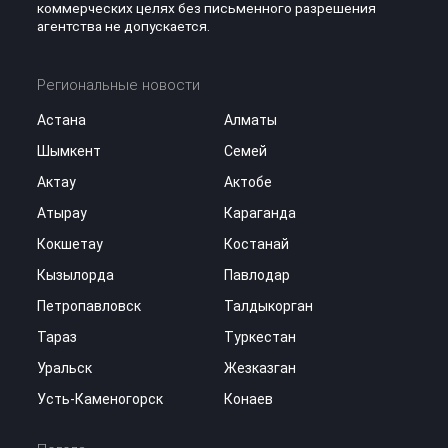
коммерческих целях без письменного разрешения
агентства не допускается.
Региональные новости
Астана
Алматы
Шымкент
Семей
Актау
Актобе
Атырау
Караганда
Кокшетау
Костанай
Кызылорда
Павлодар
Петропавловск
Талдыкорган
Тараз
Туркестан
Уральск
Жезказган
Усть-Каменогорск
Конаев