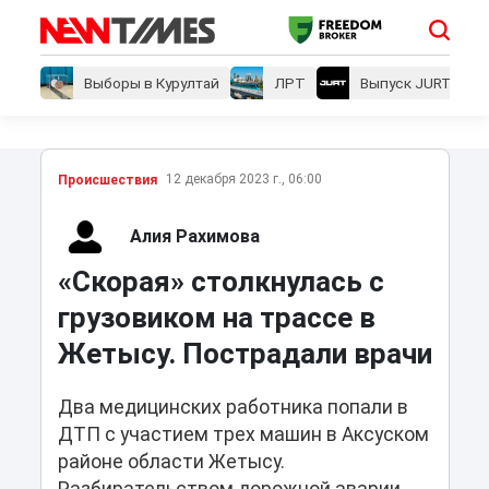
Выборы в Курултай
ЛРТ
Выпуск JURT
12 декабря 2023 г., 06:00
Проиcшествия
Алия Рахимова
«Скорая» столкнулась с
грузовиком на трассе в
Жетысу. Пострадали врачи
Два медицинских работника попали в
ДТП с участием трех машин в Аксуском
районе области Жетысу.