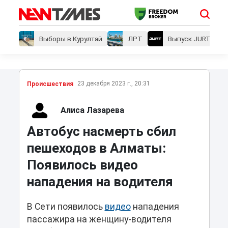
Выборы в Курултай
ЛРТ
Выпуск JURT
23 декабря 2023 г., 20:31
Проиcшествия
Алиса Лазарева
Автобус насмерть сбил
пешеходов в Алматы:
Появилось видео
нападения на водителя
В Сети появилось
видео
нападения
пассажира на женщину-водителя