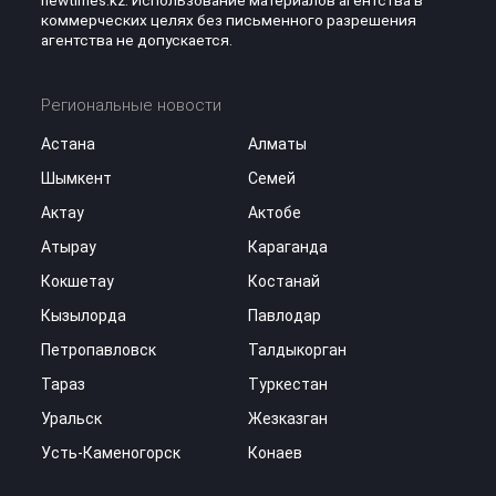
коммерческих целях без письменного разрешения
агентства не допускается.
Региональные новости
Астана
Алматы
Шымкент
Семей
Актау
Актобе
Атырау
Караганда
Кокшетау
Костанай
Кызылорда
Павлодар
Петропавловск
Талдыкорган
Тараз
Туркестан
Уральск
Жезказган
Усть-Каменогорск
Конаев