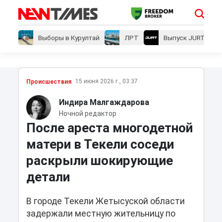
Выборы в Курултай
ЛРТ
Выпуск JURT
15 июня 2026 г., 03:37
Проиcшествия
Индира Малгаждарова
Ночной редактор
После ареста многодетной
матери в Текели соседи
раскрыли шокирующие
детали
В городе Текели Жетысуской области
задержали местную жительницу по