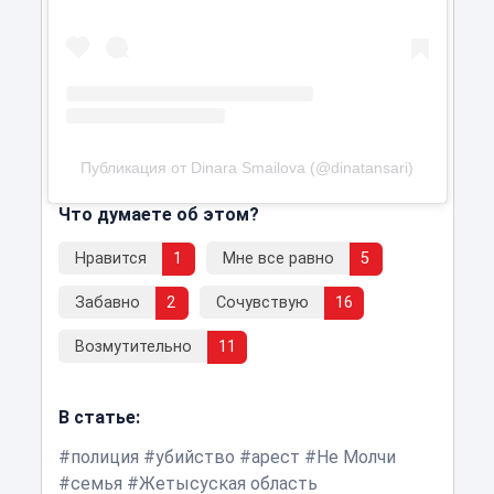
Публикация от Dinara Smailova (@dinatansari)
Что думаете об этом?
Нравится
1
Мне все равно
5
Забавно
2
Сочувствую
16
Возмутительно
11
В статье:
полиция
убийство
арест
Не Молчи
семья
Жетысуская область