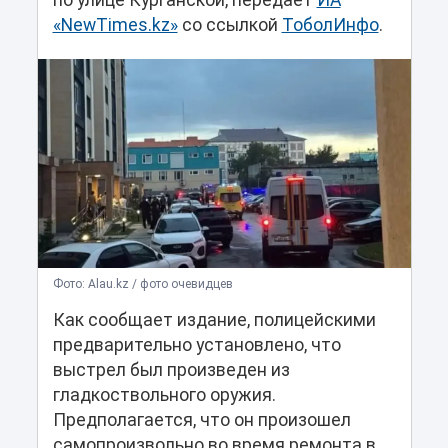
по улице Курганской, передает
ИА
«NewTimes.kz»
со ссылкой
ТоболИнфо
.
Фото: Alau.kz / фото очевидцев
Как сообщает издание, полицейскими
предварительно установлено, что
выстрел был произведен из
гладкоствольного оружия.
Предполагается, что он произошел
самопроизвольно во время ремонта в