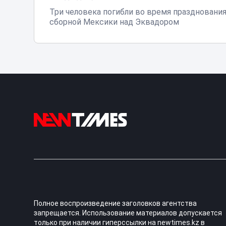
Три человека погибли во время праздновани
сборной Мексики над Эквадором
Полное воспроизведение заголовков агентства
запрещается. Использование материалов допускается
только при наличии гиперссылки на newtimes.kz в