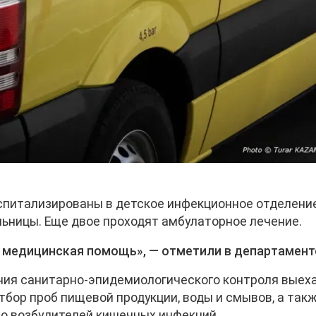
спитализированы в детское инфекционное отделени
ьницы. Еще двое проходят амбулаторное лечение.
 медицинская помощь», — отметили в департамент
ния санитарно-эпидемиологического контроля выеха
тбор проб пищевой продукции, воды и смывов, а так
о возбудителей кишечных инфекций.