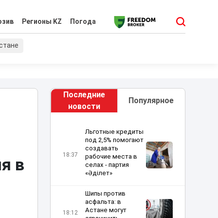
юзив
Регионы KZ
Погода
хстане
Последние
Популярное
новости
Льготные кредиты
под 2,5% помогают
создавать
18:37
рабочие места в
я в
селах - партия
«Әділет»
Шипы против
асфальта: в
Астане могут
18:12