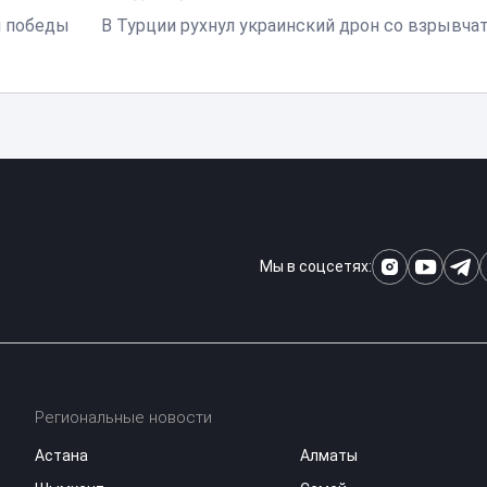
я победы
В Турции рухнул украинский дрон со взрывча
Мы в соцсетях:
Региональные новости
Астана
Алматы