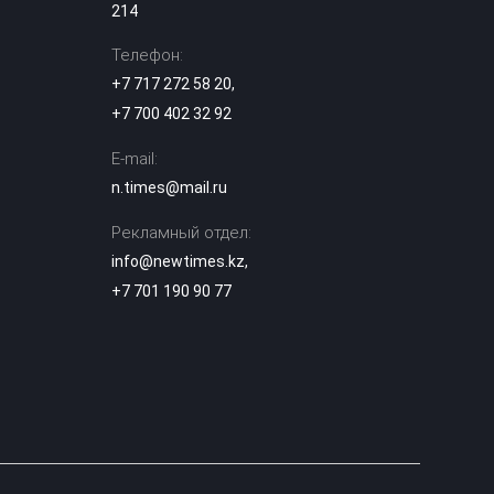
214
Астаны: сколько
будет стоить
13:00
Телефон:
полет над
столицей
+7 717 272 58 20
,
+7 700 402 32 92
«Я бы ударил 72
раза»: автор
E-mail:
комментария о
12:27
Нурай Серикбай
n.times@mail.ru
извинился в
Шымкенте
Рекламный отдел:
info@newtimes.kz
,
Миллиарды на
+7 701 190 90 77
ветер? Главные
проблемы
12:06
проката
велосипедов в
Астане
В Казахстане
изменили
школьные
11:36
предметы: что