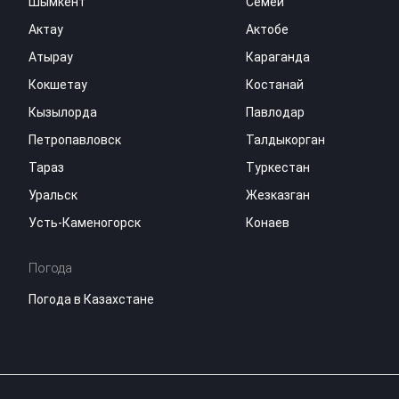
Шымкент
Семей
Актау
Актобе
Атырау
Караганда
Кокшетау
Костанай
Кызылорда
Павлодар
Петропавловск
Талдыкорган
Тараз
Туркестан
Уральск
Жезказган
Усть-Каменогорск
Конаев
Погода
Погода в Казахстане