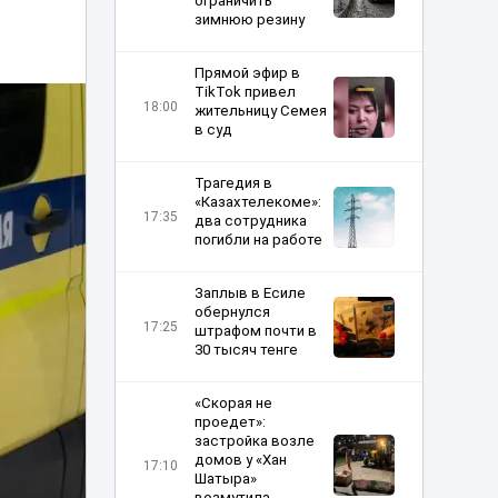
ограничить
зимнюю резину
Прямой эфир в
TikTok привел
18:00
жительницу Семея
в суд
Трагедия в
«Казахтелекоме»:
17:35
два сотрудника
погибли на работе
Заплыв в Есиле
обернулся
17:25
штрафом почти в
30 тысяч тенге
«Скорая не
проедет»:
застройка возле
домов у «Хан
17:10
Шатыра»
возмутила