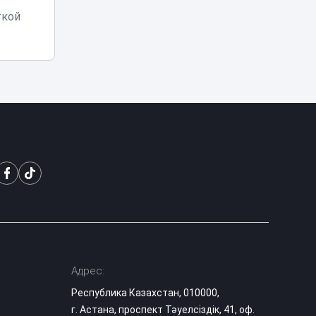
«Әділет» на
теледебатах
ткой
Гранты в вузы
Казахстана: когда
опубликуют
14:10
список
поступивших
Казахстанский
блогер Даша
Дошик получила
13:53
ВНЖ в России и
станцевала под
песню Шамана
Цифровые
документы по-
новому: с 14
13:20
августа eGov
вводит кодовый
Адрес:
доступ
Республика Казахстан, 010000,
г. Астана, проспект Тәуелсіздік, 41, оф.
Аэротакси в небе