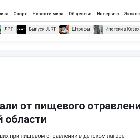
мика
Спорт
Новости мира
Общество
Интервью
Экскл
ЛРТ
Выпуск JURT
Штрафы
Ипотеки в Каза
али от пищевого отравлени
й области
ших при пищевом отравлении в детском лагере