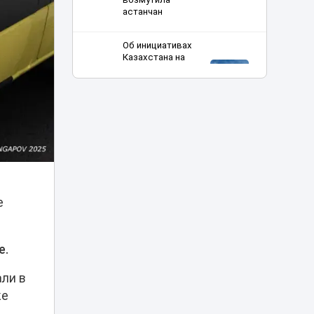
астанчан
Об инициативах
Казахстана на
мировой арене в
17:00
разные годы
рассказал
эксперт
Эвакуация за 35
тысяч тенге: в
Астане хотели
16:29
поднять цены и
тарифы парковки
е
Алматының
Әуезов ауданында
тұрғындардың
е.
16:27
ұсынысымен
аулалар
ли в
көркейтілді
же
Фейковые