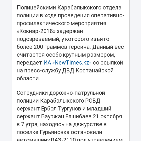
Полицейскими Карабалыкского отдела
полиции в ходе проведения оперативно-
профилактического мероприятия
«Кокнар-2018» задержан
подозреваемый, у которого изъято
более 200 граммов героина. Данный вес
считается особо крупным размером,
передает
ИА «NewTimes.kz»
со ссылкой
на пресс-службу ДВД Костанайской
области.
Сотрудники дорожно-патрульной
полиции Карабалыкского РОВД
сержант Ербол Тургунов и младший
сержант Бауржан Елшибаев 21 октября
в 7 утра, находясь на дежурстве в
поселке Гурьяновка остановили
автомашину ВАЗ-2110 под управлением