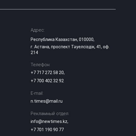
Адрес:
Республика Казахстан, 010000,
г. Астана, проспект Тәуелсіздік, 41, оф.
214
Телефон:
+7 717 272 58 20
,
+7 700 402 32 92
E-mail:
n.times@mail.ru
Рекламный отдел:
info@newtimes.kz
,
+7 701 190 90 77