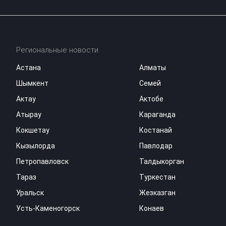
Региональные новости
Астана
Алматы
Шымкент
Семей
Актау
Актобе
Атырау
Караганда
Кокшетау
Костанай
Кызылорда
Павлодар
Петропавловск
Талдыкорган
Тараз
Туркестан
Уральск
Жезказган
Усть-Каменогорск
Конаев