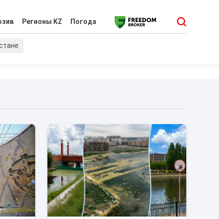
юзив
Регионы KZ
Погода
хстане