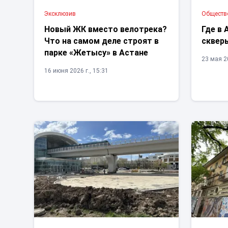
Эксклюзив
Обществ
Новый ЖК вместо велотрека?
Где в 
Что на самом деле строят в
сквер
парке «Жетысу» в Астане
23 мая 20
16 июня 2026 г., 15:31