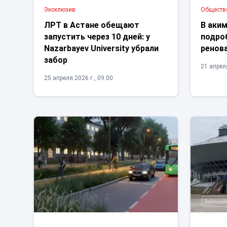
Эксклюзив
Обществ
ЛРТ в Астане обещают
В аки
запустить через 10 дней: у
подро
Nazarbayev University убрали
ренов
забор
21 апреля
25 апреля 2026 г., 09:00