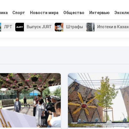
мика
Спорт
Новости мира
Общество
Интервью
Экскл
ЛРТ
Выпуск JURT
Штрафы
Ипотеки в Каза