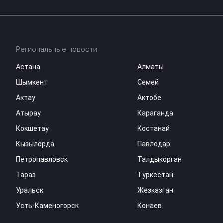
Региональные новости
Астана
Алматы
Шымкент
Семей
Актау
Актобе
Атырау
Караганда
Кокшетау
Костанай
Кызылорда
Павлодар
Петропавловск
Талдыкорган
Тараз
Туркестан
Уральск
Жезказган
Усть-Каменогорск
Конаев