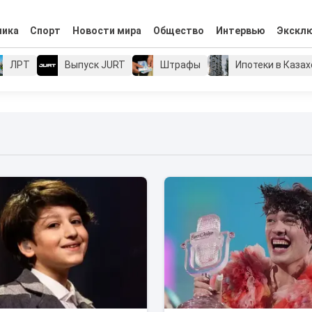
мика
Спорт
Новости мира
Общество
Интервью
Экскл
ЛРТ
Выпуск JURT
Штрафы
Ипотеки в Каза