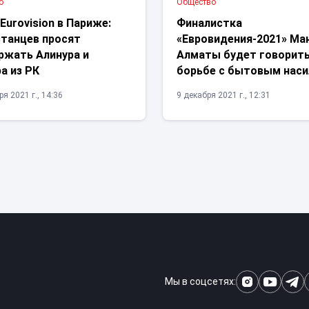
о
Общество
 Eurovision в Париже:
Финалистка
станцев просят
«Евровидения-2021» Ма
ржать Алинура и
Алматы будет говорить
а из РК
борьбе с бытовым нас
я 2021 г., 14:36
9 декабря 2021 г., 12:31
Мы в соцсетях: