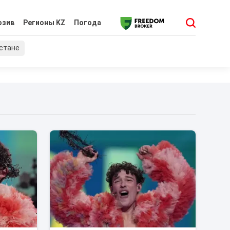
юзив
Регионы KZ
Погода
хстане