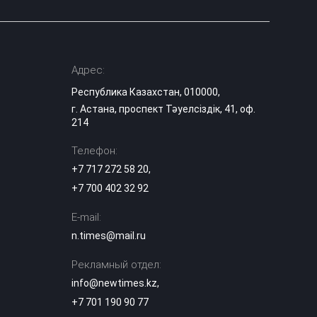
Адрес:
Республика Казахстан, 010000,
г. Астана, проспект Тәуелсіздік, 41, оф.
214
Телефон:
+7 717 272 58 20
,
+7 700 402 32 92
E-mail:
n.times@mail.ru
Рекламный отдел:
info@newtimes.kz
,
+7 701 190 90 77