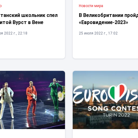
о
Новости мира
станский школьник спел
В Великобритании прой
итой Вурст в Вене
«Евровидение-2023»
я 2022 г., 22:18
25 июля 2022 г., 17:02