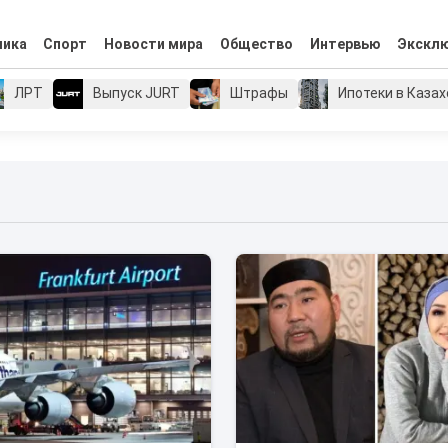
мика
Спорт
Новости мира
Общество
Интервью
Экскл
ЛРТ
Выпуск JURT
Штрафы
Ипотеки в Каза