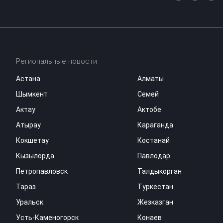
Региональные новости
Астана
Алматы
Шымкент
Семей
Актау
Актобе
Атырау
Караганда
Кокшетау
Костанай
Кызылорда
Павлодар
Петропавловск
Талдыкорган
Тараз
Туркестан
Уральск
Жезказган
Усть-Каменогорск
Конаев