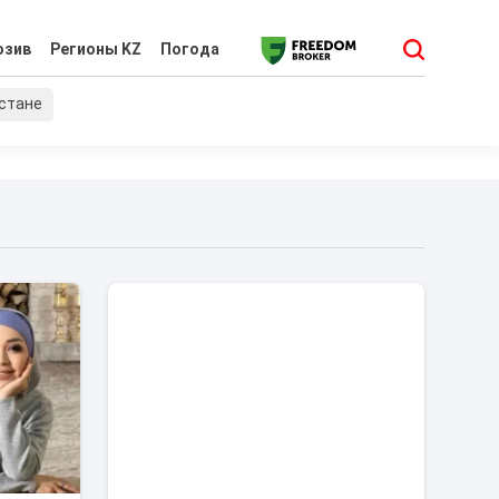
юзив
Регионы KZ
Погода
хстане