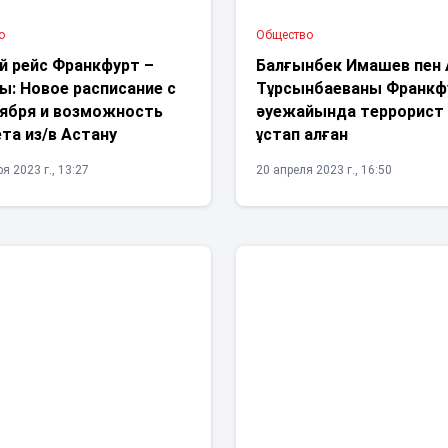
о
Общество
й рейс Франкфурт –
Балғынбек Имашев пен 
ы: Новое расписание с
Тұрсынбаеваны Франкф
тября и возможность
әуежайында террорист
та из/в Астану
ұстап алған
я 2023 г., 13:27
20 апреля 2023 г., 16:50