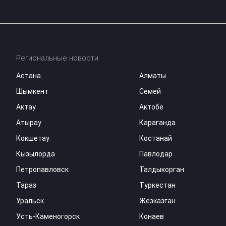
Региональные новости
Астана
Алматы
Шымкент
Семей
Актау
Актобе
Атырау
Караганда
Кокшетау
Костанай
Кызылорда
Павлодар
Петропавловск
Талдыкорган
Тараз
Туркестан
Уральск
Жезказган
Усть-Каменогорск
Конаев