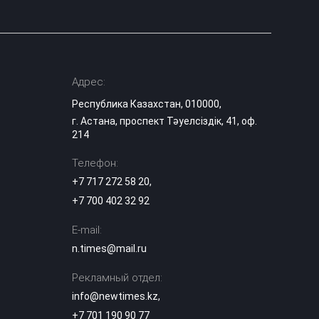
Адрес:
Республика Казахстан, 010000,
г. Астана, проспект Тәуелсіздік, 41, оф.
214
Телефон:
+7 717 272 58 20
,
+7 700 402 32 92
E-mail:
n.times@mail.ru
Рекламный отдел:
info@newtimes.kz
,
+7 701 190 90 77