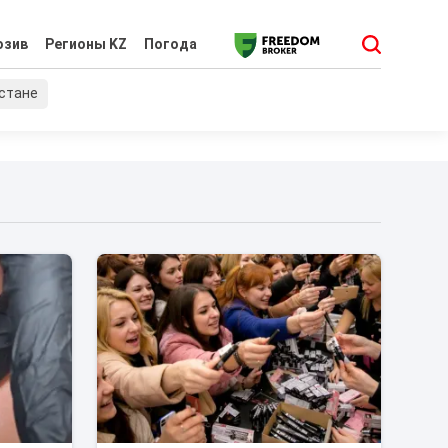
юзив
Регионы KZ
Погода
хстане