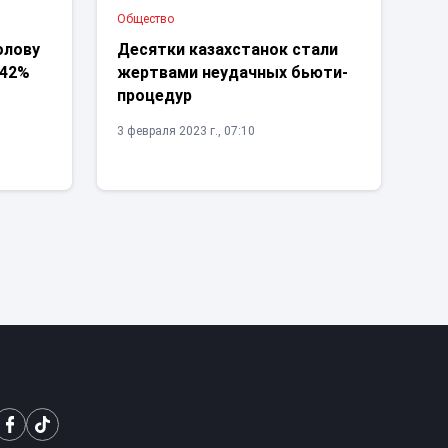
Общество
олову
Десятки казахстанок стали
 42%
жертвами неудачных бьюти-
процедур
3 февраля 2023 г., 07:10