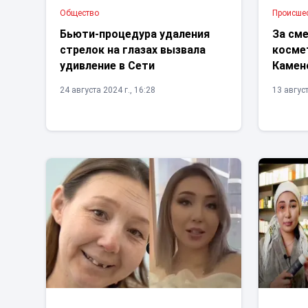
Общество
Проиcше
Бьюти-процедура удаления
За см
стрелок на глазах вызвала
космет
удивление в Сети
Камен
24 августа 2024 г., 16:28
13 август