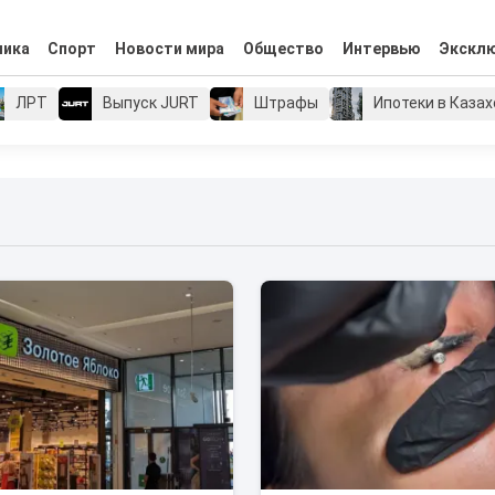
мика
Спорт
Новости мира
Общество
Интервью
Экскл
ЛРТ
Выпуск JURT
Штрафы
Ипотеки в Каза