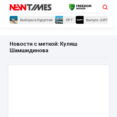
Выборы в Курултай
ЛРТ
Выпуск JURT
Новости с меткой: Куляш
Шамшидинова