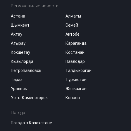
Региональные новости
Астана
Алматы
Шымкент
Семей
Актау
Актобе
Атырау
Караганда
Кокшетау
Костанай
Кызылорда
Павлодар
Петропавловск
Талдыкорган
Тараз
Туркестан
Уральск
Жезказган
Усть-Каменогорск
Конаев
Погода
Погода в Казахстане