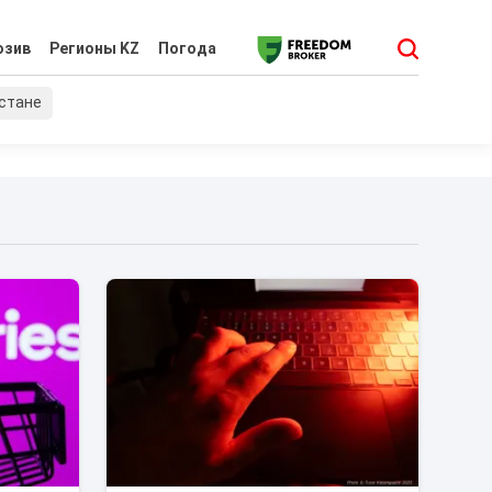
юзив
Регионы KZ
Погода
хстане