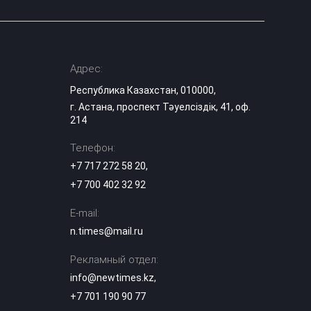
Адрес:
Республика Казахстан, 010000,
г. Астана, проспект Тәуелсіздік, 41, оф.
214
Телефон:
+7 717 272 58 20
,
+7 700 402 32 92
E-mail:
n.times@mail.ru
Рекламный отдел:
info@newtimes.kz
,
+7 701 190 90 77