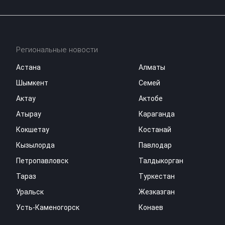
Региональные новости
Астана
Алматы
Шымкент
Семей
Актау
Актобе
Атырау
Караганда
Кокшетау
Костанай
Кызылорда
Павлодар
Петропавловск
Талдыкорган
Тараз
Туркестан
Уральск
Жезказган
Усть-Каменогорск
Конаев