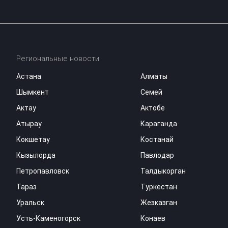
Региональные новости
Астана
Алматы
Шымкент
Семей
Актау
Актобе
Атырау
Караганда
Кокшетау
Костанай
Кызылорда
Павлодар
Петропавловск
Талдыкорган
Тараз
Туркестан
Уральск
Жезказган
Усть-Каменогорск
Конаев