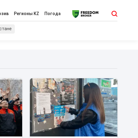
юзив
Регионы KZ
Погода
хстане