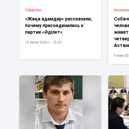
Общество
Эксклюз
«Жаңа адамдар» рассказали,
Собач
почему присоединились к
челове
партии «Әділет»
живет
четве
10 июля 2026 г., 13:23
Астан
6 мая 202