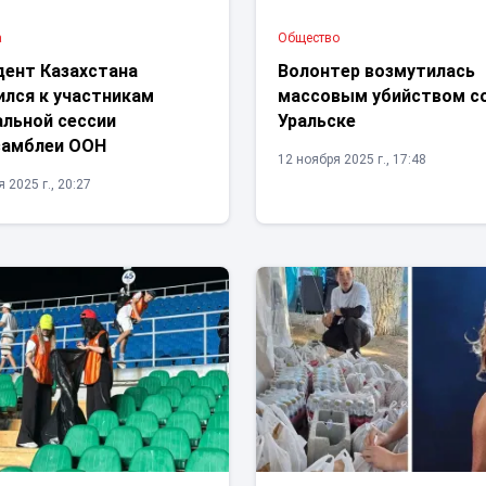
а
Общество
дент Казахстана
Волонтер возмутилась
ился к участникам
массовым убийством со
альной сессии
Уральске
самблеи ООН
12 ноября 2025 г., 17:48
 2025 г., 20:27