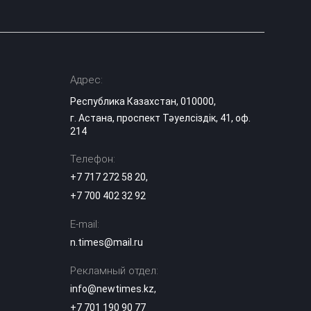
Адрес:
Республика Казахстан, 010000,
г. Астана, проспект Тәуелсіздік, 41, оф.
214
Телефон:
+7 717 272 58 20
,
+7 700 402 32 92
E-mail:
n.times@mail.ru
Рекламный отдел:
info@newtimes.kz
,
+7 701 190 90 77