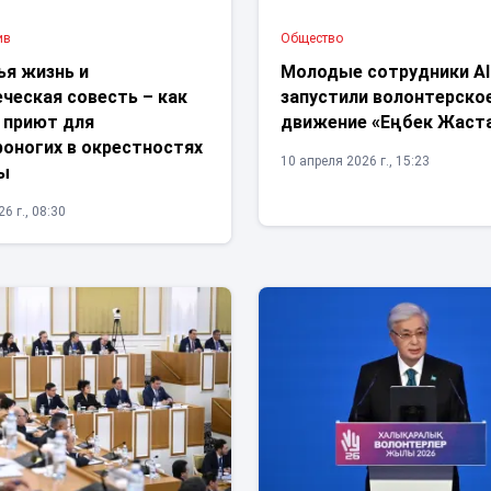
ив
Общество
ья жизнь и
Молодые сотрудники Al
ческая совесть – как
запустили волонтерско
 приют для
движение «Еңбек Жаст
роногих в окрестностях
10 апреля 2026 г., 15:23
ы
6 г., 08:30