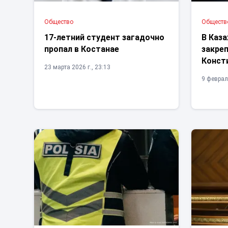
Общество
Обществ
17-летний студент загадочно
В Каз
пропал в Костанае
закре
Конст
23 марта 2026 г., 23:13
9 февраля