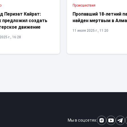
о
Проиcшествия
д Перизат Кайрат:
Пропавший 18-летний п
к предложил создать
найден мертвым в Алм
терское движение
11 июля 2025 г., 11:20
025 г., 16:28
Мы в соцсетях: