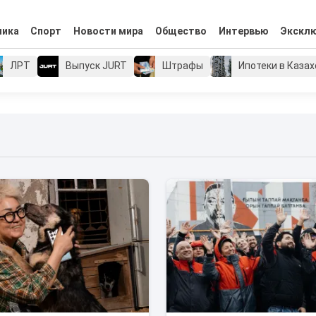
мика
Спорт
Новости мира
Общество
Интервью
Экскл
ЛРТ
Выпуск JURT
Штрафы
Ипотеки в Каза