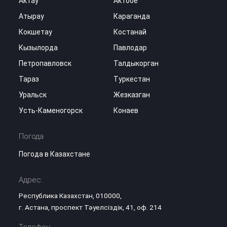
Актау
Актобе
Атырау
Караганда
Кокшетау
Костанай
Кызылорда
Павлодар
Петропавловск
Талдыкорган
Тараз
Туркестан
Уральск
Жезказган
Усть-Каменогорск
Конаев
Погода
Погода в Казахстане
Адрес:
Республика Казахстан, 010000,
г. Астана, проспект Тәуелсіздік, 41, оф. 214