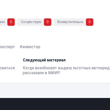
вно
0
Сочувствую
0
Возмутительно
0
экспорт
инвестор
Следующий материал
оваться
Когда возобновят выдачу льготных автокред
рассказали в МИИР