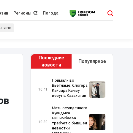
юзив
Регионы KZ
Погода
хстане
Последние
Популярное
новости
Поймали во
Вьетнаме: блогера
10:41
Кайсара Камзу
везут в Казахстан
ов
Мать осужденного
Куандыка
Бишимбаева
10:30
требует с бывшей
невестки