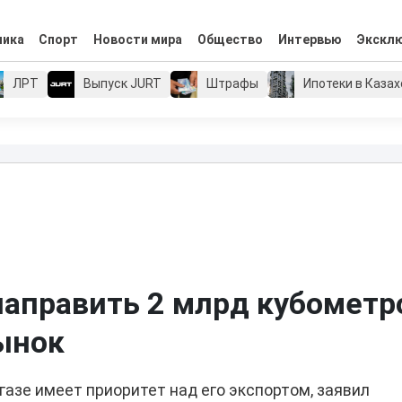
мика
Спорт
Новости мира
Общество
Интервью
Экскл
ЛРТ
Выпуск JURT
Штрафы
Ипотеки в Каза
направить 2 млрд кубометр
рынок
газе имеет приоритет над его экспортом, заявил