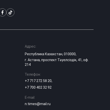
Мужчина устроил
конную прогулку в
22:05
центре Астаны
Фото тигра,
напугавшее
жителей
21:05
Казахстана,
Адрес:
оказалось фейком
Республика Казахстан, 010000,
г. Астана, проспект Тәуелсіздік, 41, оф.
Юные
шахматисты
214
Казахстана
20:00
сразились со
Телефон:
сборными мира
+7 717 272 58 20
,
+7 700 402 32 92
«Казахмыс» начал
строительство
самого глубокого
E-mail:
19:15
шахтного ствола
n.times@mail.ru
Казахстана