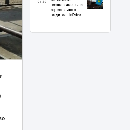
09:26
пожаловалась на
агрессивного
водителя InDrive
В Алматы начали
строить
крупнейший
08:30
стадион
Казахстана
«Эффектная езда»
обернулась
арестом для
07:10
я
водителей BMW в
Астане
й
Град, грозы и
аномальная жара:
чего ждать
06:00
казахстанцам 6
августа
во
Елена Рыбакина