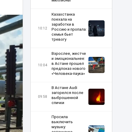
миллионы
Казахстанка
поехала на
заработки в
10:12
Россию и пропала:
семья бьет
тревогу
Взрослее, жестче
и эмоциональнее:
в Астане прошел
10:04
предпоказ нового
«Человека-паука»
В Астане Audi
загорелся после
09:58
выброшенной
спички
Просила
выключить
музыку:
астанчанка