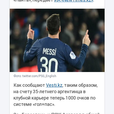
«Нанта», передает
ИА «NewTimes.kz»
.
Фото: twitter.com/PSG_English
Как сообщают
Vesti.kz
, таким образом,
на счету 35-летнего аргентинца в
клубной карьере теперь 1000 очков по
системе «гол+пас».