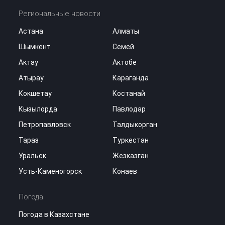
Региональные новости
Астана
Алматы
Шымкент
Семей
Актау
Актобе
Атырау
Караганда
Кокшетау
Костанай
Кызылорда
Павлодар
Петропавловск
Талдыкорган
Тараз
Туркестан
Уральск
Жезказган
Усть-Каменогорск
Конаев
Погода
Погода в Казахстане