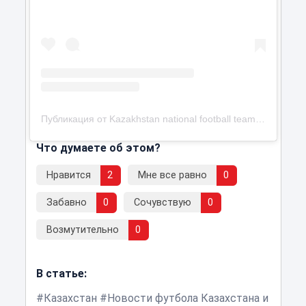
Публикация от Kazakhstan national football team (@kff_team)
Что думаете об этом?
Нравится
2
Мне все равно
0
Забавно
0
Сочувствую
0
Возмутительно
0
В статье:
Казахстан
Новости футбола Казахстана и