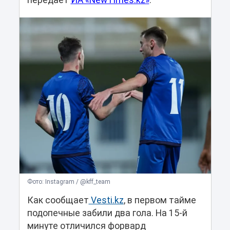
передает
ИА «NewTimes.kz»
.
Фото: Instagram / @kff_team
Как сообщает
Vesti.kz
, в первом тайме
подопечные забили два гола. На 15-й
минуте отличился форвард