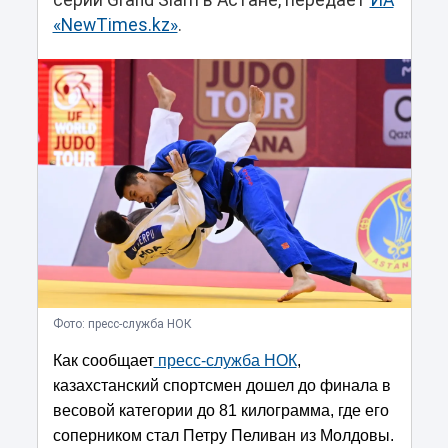
серии Grand Slam в Астане, передает
ИА
«NewTimes.kz»
.
Фото: пресс-служба НОК
Как сообщает
пресс-служба НОК
,
казахстанский спортсмен дошел до финала в
весовой категории до 81 килограмма, где его
соперником стал Петру Пеливан из Молдовы.