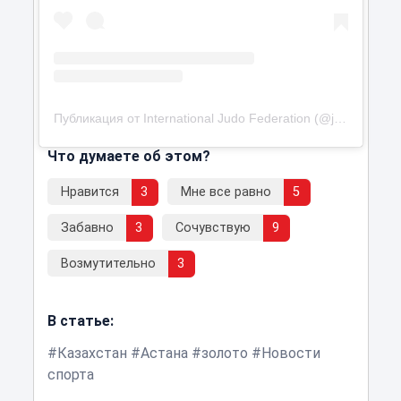
Публикация от International Judo Federation (@judogallery)
Что думаете об этом?
Нравится
3
Мне все равно
5
Забавно
3
Сочувствую
9
Возмутительно
3
В статье:
Казахстан
Астана
золото
Новости
спорта