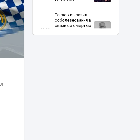
Токаев выразил
соболезнования в
связи со смертью
20:20
кинорежиссера
Ардака
Амиркулова
В Астане
огромные
очереди в
кофейню
20:00
й
обернулись
проверкой
ыл
полиции
Харли Квинн и
Человек-паук в
столице:
19:30
спецрепортаж с
Comic Con Astana
Токаев поздравил