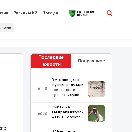
юзив
Регионы KZ
Погода
хстане
Последние
Популярное
новости
В Астане двое
мужчин получили
01:15
арест после
купания в луже
Рыбакина
выиграла второй
00:20
матч в Торонто
ого
В Минспорта