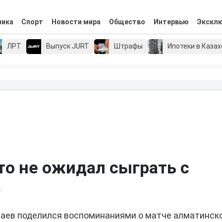
мика
Спорт
Новости мира
Общество
Интервью
Экскл
ЛРТ
Выпуск JURT
Штрафы
Ипотеки в Каза
то не ожидал сыграть с
»
аев поделился воспоминаниями о матче алматинск