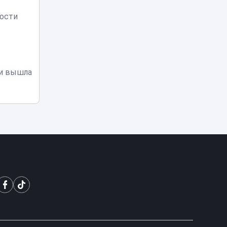
Астане
ости
В Казахстане
опубликованы
списки
15:12
обладателей
образовательных
 и вышла
грантов-2026
Дети работают на
стройке в 40-
градусную жару:
14:58
скандал на
вокзале Алматы-1
Роль Казахстана
в поддержке
гуманитарных
инициатив
14:31
становится более
предметной —
эксперт