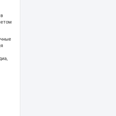
«Культ войны» или
память: в
 в
Темиртау решили
17:04
судьбу
четом
советского танка
Лесные пожары:
очные
когда
ля
подключается
16:50
МЧС и как
действовать при
диа,
возгорании
Можно ли ходить
в школу в
хиджабе? В
16:12
Минпросвещения
дали разъяснение
Опасную горку
возле ЭКСПО, на
которую забрался
15:34
мальчик, убрали в