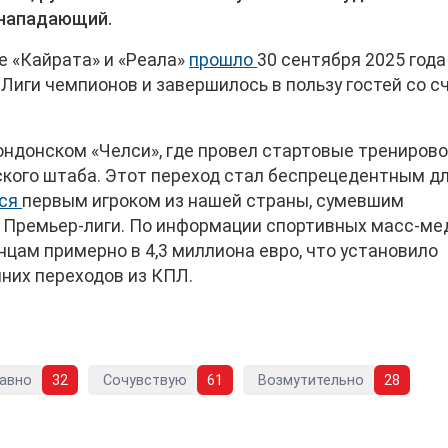
 нападающий.
е «Кайрата» и «Реала»
прошло
30 сентября 2025 года
Лиги чемпионов и завершилось в пользу гостей со с
ондонском «Челси», где провел стартовые трениров
ского штаба. Этот переход стал беспрецедентным д
лся
первым игроком из нашей страны, сумевшим
й Премьер-лиги. По информации спортивных масс-ме
ам примерно в 4,3 миллиона евро, что установило
них переходов из КПЛ.
авно
32
Сочувствую
61
Возмутительно
28