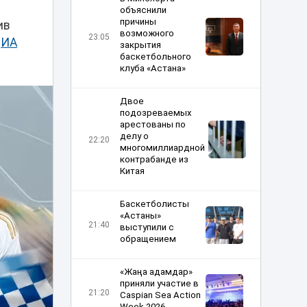
объяснили
причины
ив
возможного
23:05
т
ИА
закрытия
баскетбольного
клуба «Астана»
Двое
подозреваемых
арестованы по
делу о
22:20
многомиллиардной
контрабанде из
Китая
Баскетболисты
«Астаны»
21:40
выступили с
обращением
«Жаңа адамдар»
приняли участие в
21:20
Caspian Sea Action
Week 2026