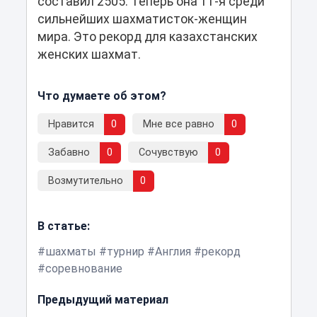
составил 2505. Теперь она 11-я среди
сильнейших шахматисток-женщин
мира. Это рекорд для казахстанских
женских шахмат.
Что думаете об этом?
Нравится
0
Мне все равно
0
Забавно
0
Сочувствую
0
Возмутительно
0
В статье:
шахматы
турнир
Англия
рекорд
соревнование
Предыдущий материал