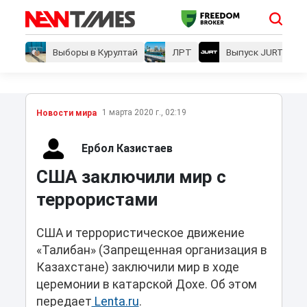
Выборы в Курултай
ЛРТ
Выпуск JURT
1 марта 2020 г., 02:19
Новости мира
Ербол Казистаев
США заключили мир c
террористами
США и террористическое движение
«Талибан» (Запрещенная организация в
Казахстане) заключили мир в ходе
церемонии в катарской Дохе. Об этом
передает
Lenta.ru
.