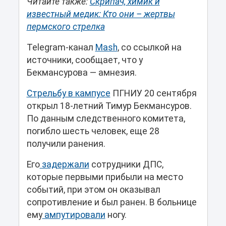
Читайте также:
Скрипач, химик и
известный медик: Кто они – жертвы
пермского стрелка
Telegram-канал
Mash
, со ссылкой на
источники, сообщает, что у
Бекмансурова — амнезия.
Стрельбу в кампусе
ПГНИУ 20 сентября
открыл 18-летний Тимур Бекмансуров.
По данным следственного комитета,
погибло шесть человек, еще 28
получили ранения.
Его
задержали
сотрудники ДПС,
которые первыми прибыли на место
событий, при этом он оказывал
сопротивление и был ранен. В больнице
ему
ампутировали
ногу.