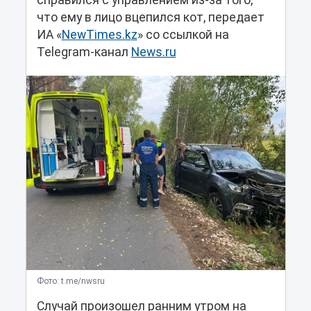
справился с управлением из-за того,
что ему в лицо вцепился кот, передает
ИА «
NewTimes.kz
» со ссылкой на
Telegram-канал
News.ru
Фото: t.me/nwsru
Случай произошел ранним утром на