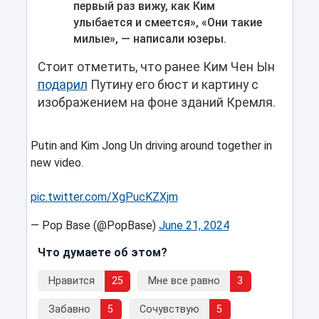
первый раз вижу, как Ким
улыбается и смеется», «Они такие
милые», — написали юзеры.
Стоит отметить, что ранее Ким Чен Ын
подарил
Путину его бюст и картину с
изображением на фоне зданий Кремля.
Putin and Kim Jong Un driving around together in
new video.
pic.twitter.com/XgPucKZXjm
— Pop Base (@PopBase)
June 21, 2024
Что думаете об этом?
Нравится
25
Мне все равно
3
Забавно
5
Сочувствую
5