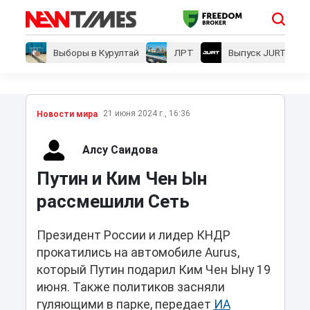
Выборы в Курултай
ЛРТ
Выпуск JURT
21 июня 2024 г., 16:36
Новости мира
Алсу Саидова
Путин и Ким Чен Ын
рассмешили Сеть
Президент России и лидер КНДР
прокатились на автомобиле Aurus,
который Путин подарил Ким Чен Ыну 19
июня. Также политиков засняли
гуляющими в парке, передает
ИА