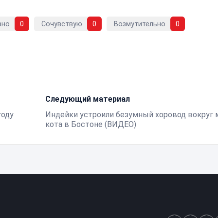
вно
0
Сочувствую
0
Возмутительно
0
Следующий материал
году
Индейки устроили безумный хоровод вокруг 
кота в Бостоне (ВИДЕО)