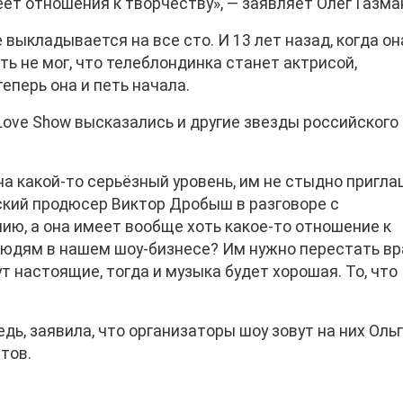
еет отношения к творчеству», — заявляет Олег Газма
 выкладывается на все сто. И 13 лет назад, когда он
ть не мог, что телеблондинка станет актрисой,
теперь она и петь начала.
 Love Show высказались и другие звезды российского
 на какой-то серьёзный уровень, им не стыдно пригл
ский продюсер Виктор Дробыш в разговоре с
ию, а она имеет вообще хоть какое-то отношение к
людям в нашем шоу-бизнесе? Им нужно перестать вр
дут настоящие, тогда и музыка будет хорошая. То, что
ь, заявила, что организаторы шоу зовут на них Ольг
тов.