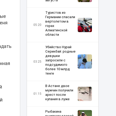
августа
Туристов из
ные
Германии спасали
вертолетом в
меня
05:20
горах
Алматинской
области
ь
падать
Убийство Нурай
Серикбай: родные
девушки
запросили с
03:25
енная
подсудимого
более 10 млрд
и
тенге
В Астане двое
й
мужчин получили
01:15
арест после
купания в луже
ой
Рыбакина
выиграла второй