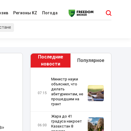
юзив
Регионы KZ
Погода
хстане
Последние
Популярное
новости
Министр науки
объяснил, что
делать
07:15
абитуриентам, не
прошедшим на
грант
Жара до 41
градуса накроет
06:00
Казахстан 8
а»