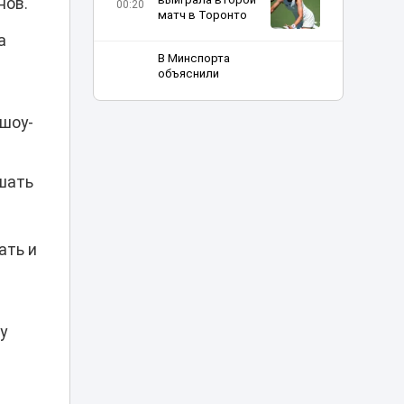
нов.
00:20
матч в Торонто
а
В Минспорта
объяснили
причины
возможного
23:05
закрытия
 шоу-
баскетбольного
клуба «Астана»
ашать
Двое
подозреваемых
арестованы по
делу о
22:20
ать и
многомиллиардной
контрабанде из
Китая
Баскетболисты
у
«Астаны»
21:40
выступили с
обращением