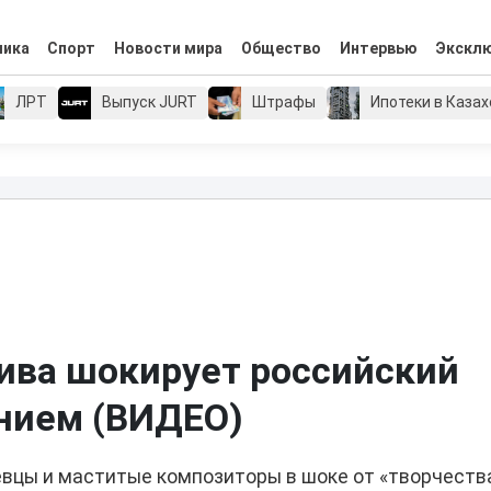
мика
Спорт
Новости мира
Общество
Интервью
Экскл
ЛРТ
Выпуск JURT
Штрафы
Ипотеки в Каза
дива шокирует российский
нием (ВИДЕО)
вцы и маститые композиторы в шоке от «творчеств