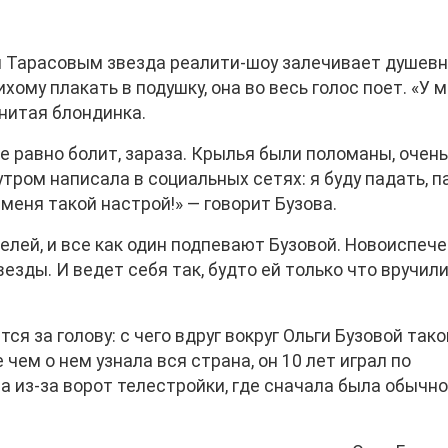
 Тарасовым звезда реалити-шоу залечивает душев
хому плакать в подушку, она во весь голос поет. «У 
енитая блондинка.
се равно болит, зараза. Крылья были поломаны, очен
 утром написала в социальных сетях: я буду падать, 
У меня такой настрой!» — говорит Бузова.
елей, и все как один подпевают Бузовой. Новоиспеч
везды. И ведет себя так, будто ей только что вручил
я за голову: с чего вдруг вокруг Ольги Бузовой тако
ем о нем узнала вся страна, он 10 лет играл по
а из-за ворот телестройки, где сначала была обычн