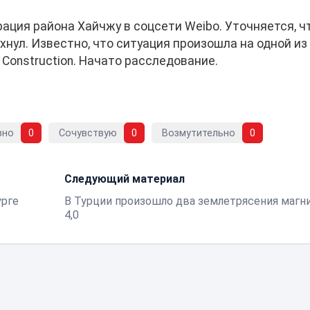
ация района Хайчжу в соцсети Weibo. Уточняется, ч
хнул. Известно, что ситуация произошла на одной из
 Construction. Начато расследование.
вно
0
Сочувствую
0
Возмутительно
0
Следующий материал
урге
В Турции произошло два землетрясения магн
4,0