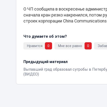
О ЧП сообщила в воскресенье администр
сначала кран резко накренился, потом ру
строек корпорации China Communications
Что думаете об этом?
Нравится
0
Мне все равно
0
Заба
Предыдущий материал
Выпавший град образовал сугробы в Петерб
(ВИДЕО)