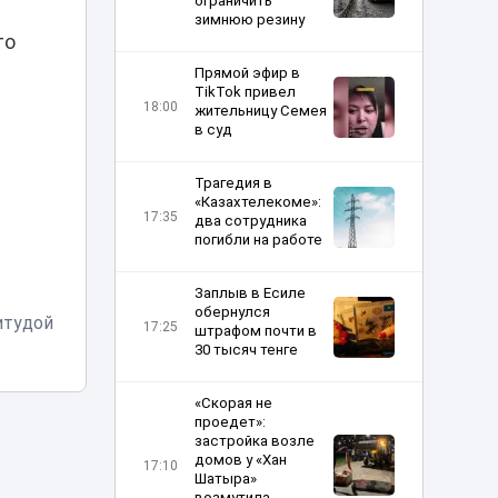
ограничить
зимнюю резину
то
Прямой эфир в
TikTok привел
18:00
жительницу Семея
в суд
Трагедия в
«Казахтелекоме»:
17:35
два сотрудника
погибли на работе
Заплыв в Есиле
обернулся
итудой
17:25
штрафом почти в
30 тысяч тенге
«Скорая не
проедет»:
застройка возле
домов у «Хан
17:10
Шатыра»
возмутила