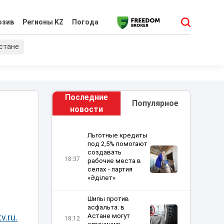
юзив
Регионы KZ
Погода
хстане
Последние
Популярное
новости
Льготные кредиты
под 2,5% помогают
создавать
18:37
рабочие места в
селах - партия
«Әділет»
Шипы против
асфальта: в
Астане могут
v.ru.
18:12