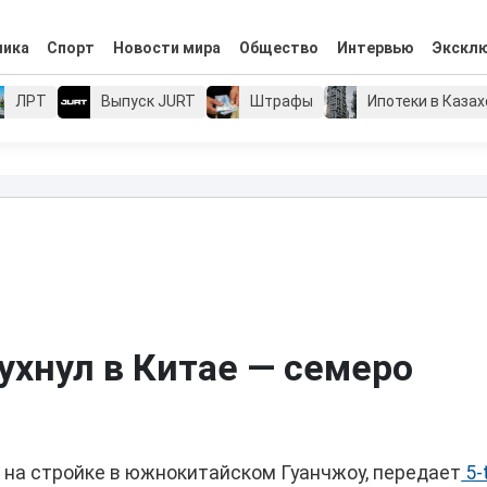
мика
Спорт
Новости мира
Общество
Интервью
Экскл
ЛРТ
Выпуск JURT
Штрафы
Ипотеки в Каза
ухнул в Китае — семеро
 на стройке в южнокитайском Гуанчжоу, передает
5-t