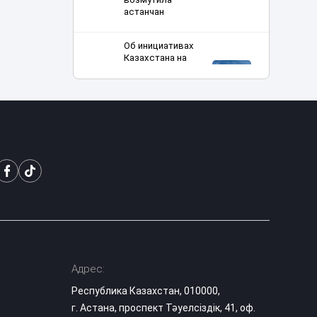
астанчан
Об инициативах
Казахстана на
мировой арене в
17:00
разные годы
рассказал
эксперт
Эвакуация за 35
тысяч тенге: в
Астане хотели
16:29
поднять цены и
тарифы парковки
Алматының
Әуезов ауданында
тұрғындардың
16:27
ұсынысымен
Адрес:
аулалар
көркейтілді
Республика Казахстан, 010000,
г. Астана, проспект Тәуелсіздік, 41, оф.
Фейковые