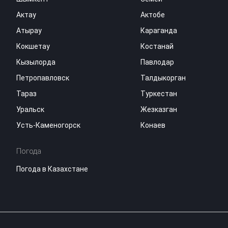
Актау
Актобе
Атырау
Караганда
Кокшетау
Костанай
Кызылорда
Павлодар
Петропавловск
Талдыкорган
Тараз
Туркестан
Уральск
Жезказган
Усть-Каменогорск
Конаев
Погода
Погода в Казахстане