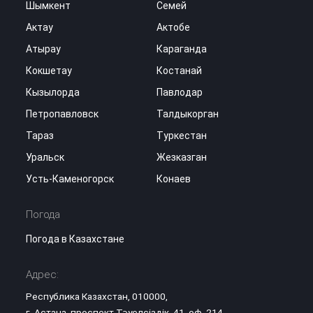
Шымкент
Семей
Актау
Актобе
Атырау
Караганда
Кокшетау
Костанай
Кызылорда
Павлодар
Петропавловск
Талдыкорган
Тараз
Туркестан
Уральск
Жезказган
Усть-Каменогорск
Конаев
Погода
Погода в Казахстане
Адрес:
Республика Казахстан, 010000,
г. Астана, проспект Тәуелсіздік, 41, оф. 214