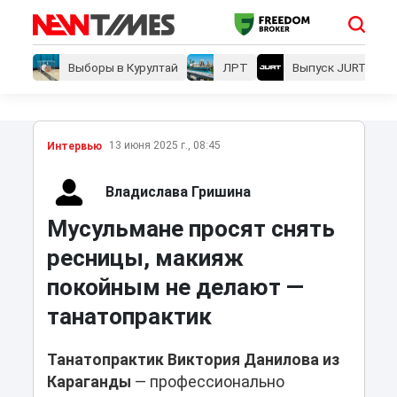
Выборы в Курултай
ЛРТ
Выпуск JURT
13 июня 2025 г., 08:45
Интервью
Владислава Гришина
Мусульмане просят снять
ресницы, макияж
покойным не делают —
танатопрактик
Танатопрактик Виктория Данилова из
Караганды
— профессионально