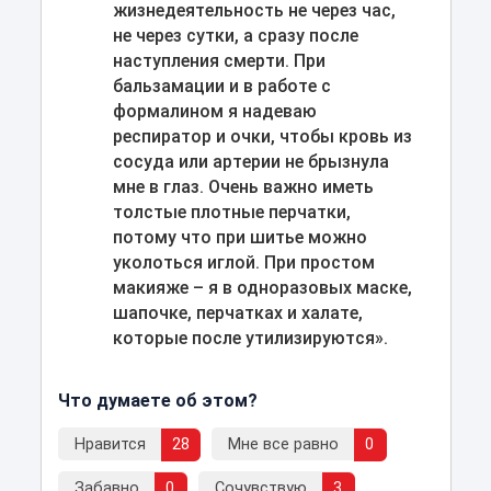
жизнедеятельность не через час,
не через сутки, а сразу после
наступления смерти. При
бальзамации и в работе с
формалином я надеваю
респиратор и очки, чтобы кровь из
сосуда или артерии не брызнула
мне в глаз. Очень важно иметь
толстые плотные перчатки,
потому что при шитье можно
уколоться иглой. При простом
макияже – я в одноразовых маске,
шапочке, перчатках и халате,
которые после утилизируются».
Что думаете об этом?
Нравится
28
Мне все равно
0
Забавно
0
Сочувствую
3