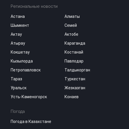
Региональные новости
Астана
Алматы
Шымкент
Семей
Актау
Актобе
Атырау
Караганда
Кокшетау
Костанай
Кызылорда
Павлодар
Петропавловск
Талдыкорган
Тараз
Туркестан
Уральск
Жезказган
Усть-Каменогорск
Конаев
Погода
Погода в Казахстане