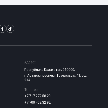
После резонанса
дело о нападении
на девушку в
03:31
Астане стало
уголовным
Казахстанский
школьник занял
второе место на
01:36
Международной
олимпиаде по ИИ
Адрес:
Поступление на
грант довело до
Республика Казахстан, 010000,
слез: 74-летний
00:27
г. Астана, проспект Тәуелсіздік, 41, оф.
прадедушка
214
растрогал Казнет
Телефон:
Матери погибшего
+7 717 272 58 20
в Актау мальчика
,
23:15
ответила глава
+7 700 402 32 92
Минздрава