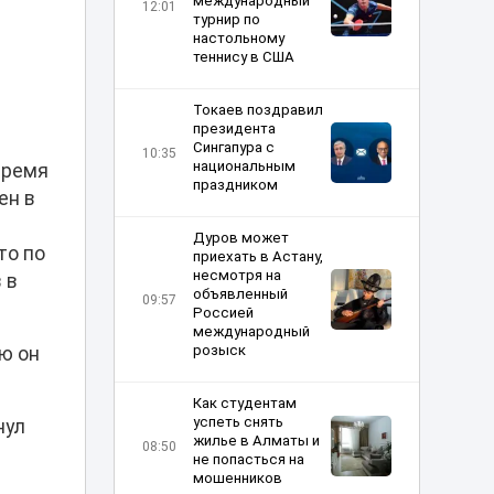
международный
12:01
турнир по
настольному
теннису в США
Токаев поздравил
президента
Сингапура с
10:35
национальным
время
праздником
ен в
Дуров может
то по
приехать в Астану,
несмотря на
 в
объявленный
09:57
Россией
международный
розыск
ю он
Как студентам
успеть снять
нул
жилье в Алматы и
08:50
не попасться на
мошенников