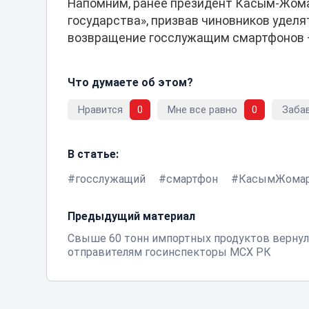
Напомним, ранее президент Касым-Жома
государства», призвав чиновников уделя
возвращение госслужащим смартфонов —
Что думаете об этом?
Нравится
0
Мне все равно
0
Заба
В статье:
госслужащий
смартфон
КасымЖомар
Предыдущий материал
Свыше 60 тонн импортных продуктов верну
отправителям госинспекторы МСХ РК