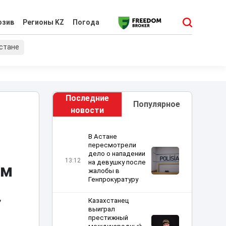
юзив
Регионы KZ
Погода
хстане
Последние
Популярное
новости
В Астане
пересмотрели
дело о нападении
13:12
на девушку после
им
жалобы в
Генпрокуратуру
,
Казахстанец
выиграл
престижный