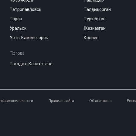
Кызылорда
Павлодар
Петропавловск
Талдыкорган
Тараз
Туркестан
Уральск
Жезказган
Усть-Каменогорск
Конаев
Погода
Погода в Казахстане
онфиденциальности
Правила сайта
Об агентстве
Рекл