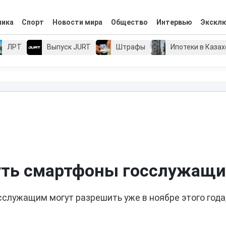
мика
Спорт
Новости мира
Общество
Интервью
Экскл
ЛРТ
Выпуск JURT
Штрафы
Ипотеки в Каза
нуть смартфоны госслужащ
служащим могут разрешить уже в ноябре этого года