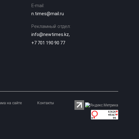
E-mail:
Блогеров в
n.times@mail.ru
Казахстане
продолжают
22:19
наказывать за мат
Рекламный отдел:
в эфирах
info@newtimes.kz
,
+7 701 190 90 77
В Миннауки
объяснили, почему
120 баллов на ЕНТ
21:08
не гарантируют
грант
После смерти 13-
летнего сына мать
из Актау требует
20:20
ответа от главы
Минздрава
ама на сайте
Контакты
За ночные салюты
в Астане
продолжают
арестовывать:
19:38
под стражу