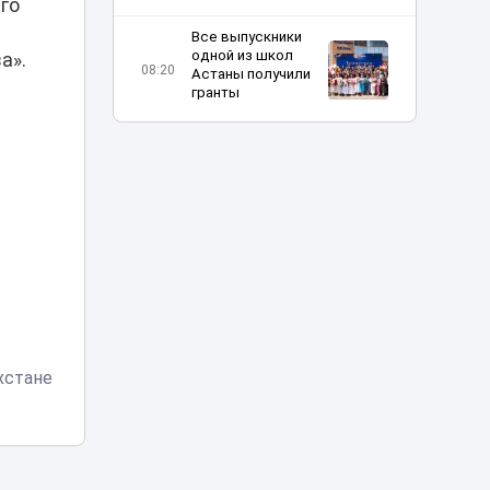
го
Все выпускники
одной из школ
а».
08:20
Астаны получили
гранты
Шутка про Дубай
обернулась для
таксиста
07:23
наказанием в
Астане
Жара до 42 и
пылевые бури:
06:11
прогноз погоды по
Казахстану
хстане
Отец погибшей в
ДТП на Аль-
Фараби девушки
05:09
не смог добиться
100 млн
компенсации