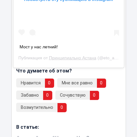
Мост у нас летний!
Публикация от
Принципиально Астана
(@eto_astana_detka)
Что думаете об этом?
Нравится
0
Мне все равно
0
Забавно
0
Сочувствую
0
Возмутительно
0
В статье: