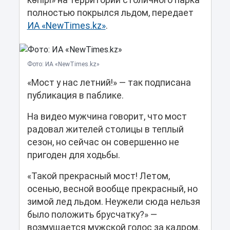
көпірі» на территории столичного парка
полностью покрылся льдом, передает
ИА «NewTimes.kz»
.
Фото: ИА «NewTimes.kz»
«Мост у нас летний!» — так подписана
публикация в паблике.
На видео мужчина говорит, что мост
радовал жителей столицы в теплый
сезон, но сейчас он совершенно не
пригоден для ходьбы.
«Такой прекрасный мост! Летом,
осенью, весной вообще прекрасный, но
зимой лед льдом. Неужели сюда нельзя
было положить брусчатку?» —
возмущается мужской голос за кадром.