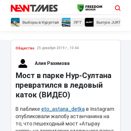
Выборы в Курултай
ЛРТ
Выпуск JURT
25 декабря 2019 г., 10:44
Общество
Алия Рахимова
Мост в парке Нур-Султана
превратился в ледовый
каток (ВИДЕО)
В паблике
eto_astana_detka
в Instagram
опубликовали жалобу астанчанина на
то, что пешеходный мост «Атырау