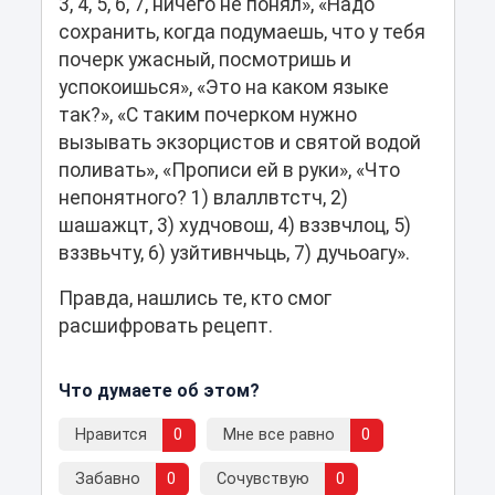
3, 4, 5, 6, 7, ничего не понял», «Надо
сохранить, когда подумаешь, что у тебя
почерк ужасный, посмотришь и
успокоишься», «Это на каком языке
так?», «С таким почерком нужно
вызывать экзорцистов и святой водой
поливать», «Прописи ей в руки», «Что
непонятного? 1) влаллвтстч, 2)
шашажцт, 3) худчовош, 4) вззвчлоц, 5)
вззвьчту, 6) узйтивнчьць, 7) дучьоагу».
Правда, нашлись те, кто смог
расшифровать рецепт.
Что думаете об этом?
Нравится
0
Мне все равно
0
Забавно
0
Сочувствую
0