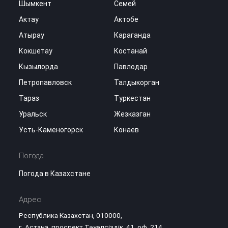
Шымкент
Семей
Актау
Актобе
Атырау
Караганда
Кокшетау
Костанай
Кызылорда
Павлодар
Петропавловск
Талдыкорган
Тараз
Туркестан
Уральск
Жезказган
Усть-Каменогорск
Конаев
Погода
Погода в Казахстане
Адрес:
Республика Казахстан, 010000,
г. Астана, проспект Тәуелсіздік, 41, оф. 214